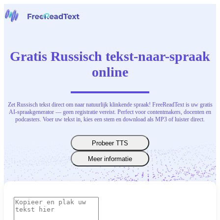
Home
Spraak naar tekst
Gratis Russisch tekst-naar-spraak
Gereedschap
Nieuws
online
Prijzen
Neem contact op
Zet Russisch tekst direct om naar natuurlijk klinkende spraak! FreeReadText is uw gratis
Nederlands
AI-spraakgenerator — geen registratie vereist. Perfect voor contentmakers, docenten en
podcasters. Voer uw tekst in, kies een stem en download als MP3 of luister direct.
Probeer TTS
Meer informatie