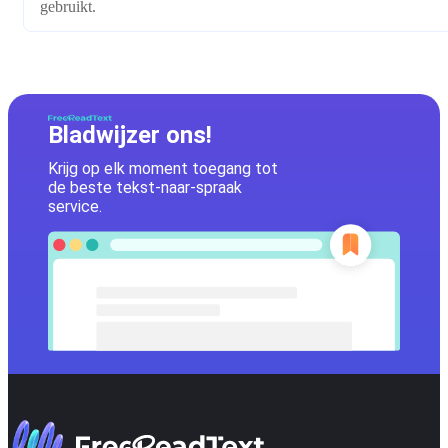
gebruikt.
Bladwijzer ons!
Krijg op elk moment toegang tot
de beste tekst-naar-spraak
service.