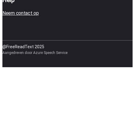
Help
Neem contact op
@FreeReadText 2025
Aangedreven door Azure Speech Service