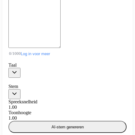
0
/
1000
Log in voor meer
Taal
Stem
Spreeksnelheid
1.00
Toonhoogte
1.00
AI-stem genereren