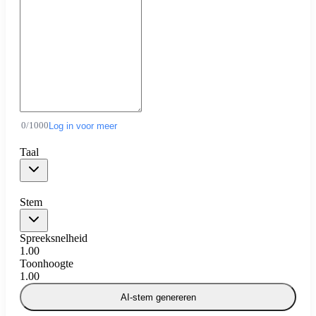
0
/
1000
Log in voor meer
Taal
Stem
Spreeksnelheid
1.00
Toonhoogte
1.00
AI-stem genereren