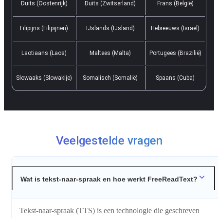
Duits (Oostenrijk)
Duits (Zwitserland)
Frans (België)
Filipijns (Filipijnen)
IJslands (IJsland)
Hebreeuws (Israël)
Laotiaans (Laos)
Maltees (Malta)
Portugees (Brazilië)
Slowaaks (Slowakije)
Somalisch (Somalië)
Spaans (Cuba)
Veelgestelde vragen
Wat is tekst-naar-spraak en hoe werkt FreeReadText?
Tekst-naar-spraak (TTS) is een technologie die geschreven