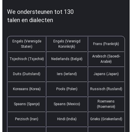
We ondersteunen tot 130
talen en dialecten
Engels (Verenigde
Engels (Verenigd
Frans (Frankrijk)
Staten)
Koninkrijk)
Arabisch (Saoedi-
Tsjechisch (Tsjechië)
Nederlands (België)
Arabië)
Duits (Duitsland)
Iers (Ierland)
Japans (Japan)
Koreaans (Korea)
Pools (Polen)
Russisch (Rusland)
Roemeens
Spaans (Spanje)
Spaans (Mexico)
(Roemenië)
Perzisch (Iran)
Hindi (India)
Grieks (Griekenland)