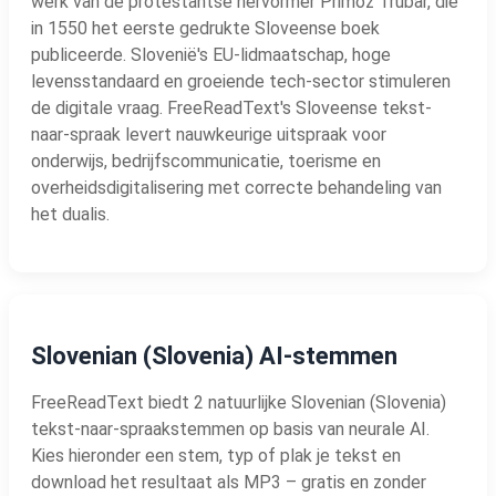
werk van de protestantse hervormer Primož Trubar, die
in 1550 het eerste gedrukte Sloveense boek
publiceerde. Slovenië's EU-lidmaatschap, hoge
levensstandaard en groeiende tech-sector stimuleren
de digitale vraag. FreeReadText's Sloveense tekst-
naar-spraak levert nauwkeurige uitspraak voor
onderwijs, bedrijfscommunicatie, toerisme en
overheidsdigitalisering met correcte behandeling van
het dualis.
Slovenian (Slovenia) AI-stemmen
FreeReadText biedt 2 natuurlijke Slovenian (Slovenia)
tekst-naar-spraakstemmen op basis van neurale AI.
Kies hieronder een stem, typ of plak je tekst en
download het resultaat als MP3 – gratis en zonder