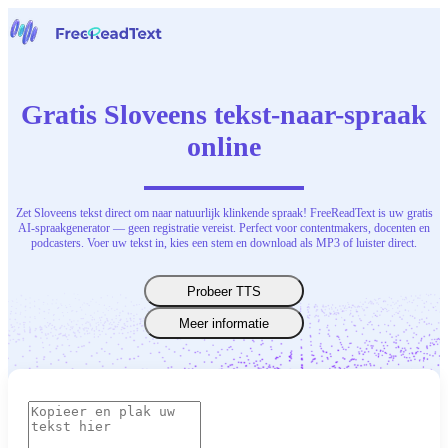
Home
Spraak naar tekst
Gratis Sloveens tekst-naar-spraak
Gereedschap
Nieuws
online
Prijzen
Neem contact op
Zet Sloveens tekst direct om naar natuurlijk klinkende spraak! FreeReadText is uw gratis
Nederlands
AI-spraakgenerator — geen registratie vereist. Perfect voor contentmakers, docenten en
podcasters. Voer uw tekst in, kies een stem en download als MP3 of luister direct.
Probeer TTS
Meer informatie