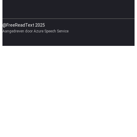
@FreeReadText 2025
Aangedreven door Azure Speech Service