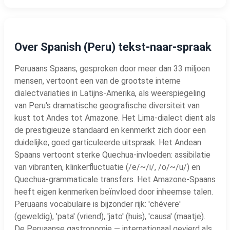
Over Spanish (Peru) tekst-naar-spraak
Peruaans Spaans, gesproken door meer dan 33 miljoen
mensen, vertoont een van de grootste interne
dialectvariaties in Latijns-Amerika, als weerspiegeling
van Peru's dramatische geografische diversiteit van
kust tot Andes tot Amazone. Het Lima-dialect dient als
de prestigieuze standaard en kenmerkt zich door een
duidelijke, goed garticuleerde uitspraak. Het Andean
Spaans vertoont sterke Quechua-invloeden: assibilatie
van vibranten, klinkerfluctuatie (/e/~/i/, /o/~/u/) en
Quechua-grammaticale transfers. Het Amazone-Spaans
heeft eigen kenmerken beïnvloed door inheemse talen.
Peruaans vocabulaire is bijzonder rijk: 'chévere'
(geweldig), 'pata' (vriend), 'jato' (huis), 'causa' (maatje).
De Peruaanse gastronomie — internationaal gevierd als