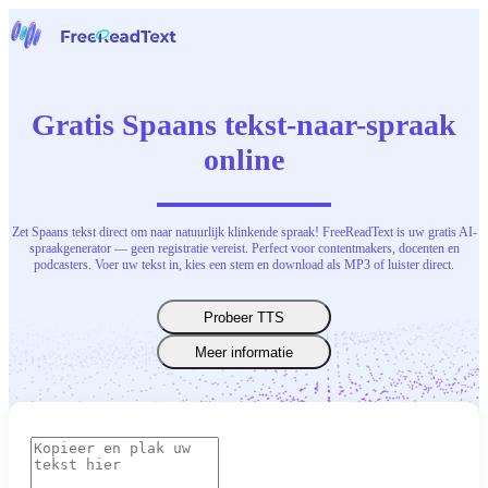
Home
Spraak naar tekst
Gratis Spaans tekst-naar-spraak
Gereedschap
Nieuws
online
Prijzen
Neem contact op
Zet Spaans tekst direct om naar natuurlijk klinkende spraak! FreeReadText is uw gratis AI-
Nederlands
spraakgenerator — geen registratie vereist. Perfect voor contentmakers, docenten en
podcasters. Voer uw tekst in, kies een stem en download als MP3 of luister direct.
Probeer TTS
Meer informatie