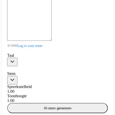
0
/
1000
Log in voor meer
Taal
Stem
Spreeksnelheid
1.00
Toonhoogte
1.00
AI-stem genereren