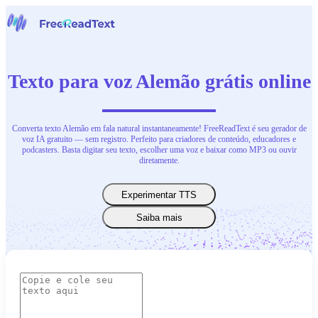
Início
Voz para Texto
Texto para voz Alemão grátis online
Ferramentas
Notícias
Preços
Contate-Nos
Converta texto Alemão em fala natural instantaneamente! FreeReadText é seu gerador de
voz IA gratuito — sem registro. Perfeito para criadores de conteúdo, educadores e
podcasters. Basta digitar seu texto, escolher uma voz e baixar como MP3 ou ouvir
Português
diretamente.
Experimentar TTS
Saiba mais