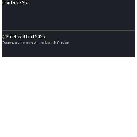
Contate-Nos
@FreeReadText 2025
Desenvolvido com Azure Speech Service