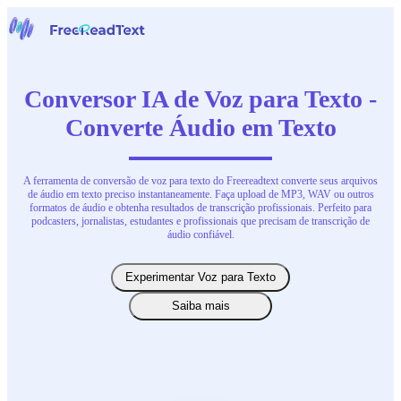
Início
Voz para Texto
Conversor IA de Voz para Texto -
Ferramentas
Converte Áudio em Texto
Notícias
Preços
Contate-Nos
A ferramenta de conversão de voz para texto do Freereadtext converte seus arquivos
de áudio em texto preciso instantaneamente. Faça upload de MP3, WAV ou outros
Português
formatos de áudio e obtenha resultados de transcrição profissionais. Perfeito para
podcasters, jornalistas, estudantes e profissionais que precisam de transcrição de
áudio confiável.
Experimentar Voz para Texto
Saiba mais