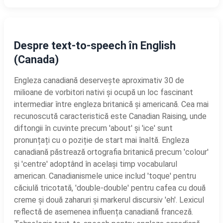
Despre text-to-speech în English
(Canada)
Engleza canadiană deservește aproximativ 30 de
milioane de vorbitori nativi și ocupă un loc fascinant
intermediar între engleza britanică și americană. Cea mai
recunoscută caracteristică este Canadian Raising, unde
diftongii în cuvinte precum 'about' și 'ice' sunt
pronunțați cu o poziție de start mai înaltă. Engleza
canadiană păstrează ortografia britanică precum 'colour'
și 'centre' adoptând în același timp vocabularul
american. Canadianismele unice includ 'toque' pentru
căciulă tricotată, 'double-double' pentru cafea cu două
creme și două zaharuri și markerul discursiv 'eh'. Lexicul
reflectă de asemenea influența canadiană franceză.