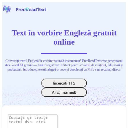
Acasă
Vorbire în text
Text în vorbire Engleză gratuit
Instrumente
Știri
online
Prețuri
Contactați-ne
Convertiți textul Engleză în vorbire naturală instantaneu! FreeReadText este generatorul
Română
dvs. vocal AI gratuit — fără înregistrare. Perfect pentru creatori de conținut, educatori și
podcasteri. Introduceți textul, alegeți o voce și descărcați ca MP3 sau ascultați direct.
Încercați TTS
Aflați mai mult