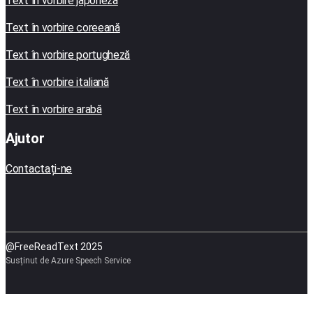
Text în vorbire japoneză
Text în vorbire coreeană
Text în vorbire portugheză
Text în vorbire italiană
Text în vorbire arabă
Ajutor
Contactați-ne
@FreeReadText 2025
Susținut de Azure Speech Service