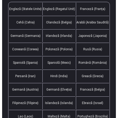
Engleză (Statele Unite)
Engleză (Regatul Unit)
Franceză (Franța)
Cehă (Cehia)
Olandeză (Belgia)
Arabă (Arabia Saudită)
Germană (Germania)
Irlandeză (Irlanda)
Japoneză (Japonia)
Coreeană (Coreea)
Poloneză (Polonia)
Rusă (Rusia)
Spaniolă (Spania)
Spaniolă (Mexic)
Română (România)
Persană (Iran)
Hindi (India)
Greacă (Grecia)
Germană (Austria)
Germană (Elveția)
Franceză (Belgia)
Filipineză (Filipine)
Islandeză (Islanda)
Ebraică (Israel)
Lao (Laos)
Malteză (Malta)
Portugheză (Brazilia)