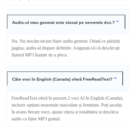
Audio-ul meu generat este stocat pe serverele dvs.?
Nu. Nu stocăm niciun fișier audio generat. Odată ce părăsiți
pagina, audio-ul dispare definitiv. Asigurați-vă că descărcați
fișierul MP3 înainte de a pleca.
Câte voci în English (Canada) oferă FreeReadText?
FreeReadText oferă în prezent 2 voci AI în English (Canada),
inclusiv opțiuni neuronale masculine și feminine. Poți asculta
în avans fiecare voce, ajusta viteza și tonalitatea și descărca
audio ca fișier MP3 gratuit.