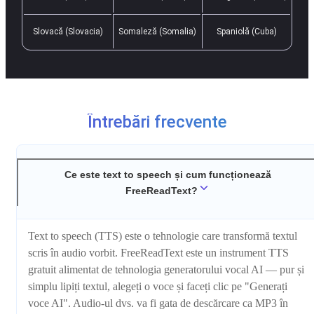
Slovacă (Slovacia)
Somaleză (Somalia)
Spaniolă (Cuba)
Întrebări frecvente
Ce este text to speech și cum funcționează
FreeReadText?
Text to speech (TTS) este o tehnologie care transformă textul
scris în audio vorbit. FreeReadText este un instrument TTS
gratuit alimentat de tehnologia generatorului vocal AI — pur și
simplu lipiți textul, alegeți o voce și faceți clic pe "Generați
voce AI". Audio-ul dvs. va fi gata de descărcare ca MP3 în