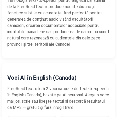
Tehnologia text-to-speech pentru engleza canadiană
de la FreeReadText reproduce aceste distincții
fonetice subtile cu acuratețe, fiind perfectă pentru
generarea de conținut audio vizând ascultătorii
canadieni, crearea documentelor accesibile pentru
instituțiile canadiene sau producerea de narare cu sunet
natural care rezonează cu audiențele din cele zece
provincii și trei teritorii ale Canadei.
Voci AI în English (Canada)
FreeReadText oferă 2 voci naturale de text-to-speech
în English (Canada), bazate pe AI neuronal. Alege o voce
mai jos, scrie sau lipește textul și descarcă rezultatul
ca MP3 — gratuit și fără înregistrare.