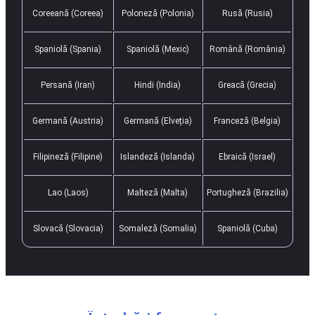
Coreeană (Coreea)
Poloneză (Polonia)
Rusă (Rusia)
Spaniolă (Spania)
Spaniolă (Mexic)
Română (România)
Persană (Iran)
Hindi (India)
Greacă (Grecia)
Germană (Austria)
Germană (Elveția)
Franceză (Belgia)
Filipineză (Filipine)
Islandeză (Islanda)
Ebraică (Israel)
Lao (Laos)
Malteză (Malta)
Portugheză (Brazilia)
Slovacă (Slovacia)
Somaleză (Somalia)
Spaniolă (Cuba)