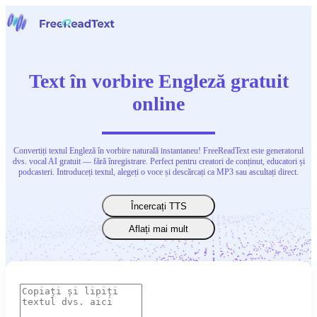
Acasă
Vorbire în text
Text în vorbire Engleză gratuit
Instrumente
Știri
online
Prețuri
Contactați-ne
Convertiți textul Engleză în vorbire naturală instantaneu! FreeReadText este generatorul
Română
dvs. vocal AI gratuit — fără înregistrare. Perfect pentru creatori de conținut, educatori și
podcasteri. Introduceți textul, alegeți o voce și descărcați ca MP3 sau ascultați direct.
Încercați TTS
Aflați mai mult