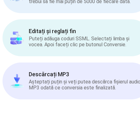
trebui să fie mai puțin de 5000 de fiecare dată.
Editați și reglați fin
Puteți adăuga coduri SSML. Selectați limba și
vocea. Apoi faceți clic pe butonul Conversie.
Descărcați MP3
Așteptați puțin și veți putea descărca fișierul audi
MP3 odată ce conversia este finalizată.