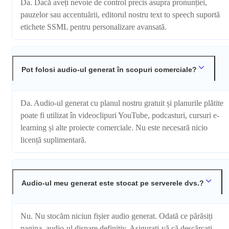
Da. Dacă aveți nevoie de control precis asupra pronunției,
pauzelor sau accentuării, editorul nostru text to speech suportă
etichete SSML pentru personalizare avansată.
Pot folosi audio-ul generat în scopuri comerciale?
Da. Audio-ul generat cu planul nostru gratuit și planurile plătite
poate fi utilizat în videoclipuri YouTube, podcasturi, cursuri e-
learning și alte proiecte comerciale. Nu este necesară nicio
licență suplimentară.
Audio-ul meu generat este stocat pe serverele dvs.?
Nu. Nu stocăm niciun fișier audio generat. Odată ce părăsiți
pagina, audio-ul dispare definitiv. Asigurați-vă că descărcați