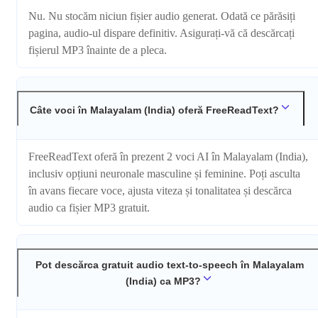
Nu. Nu stocăm niciun fișier audio generat. Odată ce părăsiți
pagina, audio-ul dispare definitiv. Asigurați-vă că descărcați
fișierul MP3 înainte de a pleca.
Câte voci în Malayalam (India) oferă FreeReadText?
FreeReadText oferă în prezent 2 voci AI în Malayalam (India),
inclusiv opțiuni neuronale masculine și feminine. Poți asculta
în avans fiecare voce, ajusta viteza și tonalitatea și descărca
audio ca fișier MP3 gratuit.
Pot descărca gratuit audio text-to-speech în Malayalam
(India) ca MP3?