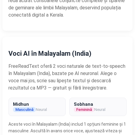
redă acurat consoanele conjuncte complexe și tiparele
de geminare ale limbii Malayalam, deservind populația
conectată digital a Kerala.
Voci AI în Malayalam (India)
FreeReadText oferă 2 voci naturale de text-to-speech
în Malayalam (India), bazate pe AI neuronal. Alege o
voce mai jos, scrie sau lipește textul și descarcă
rezultatul ca MP3 — gratuit și fără înregistrare.
Midhun
Sobhana
Masculină
Neural
Feminină
Neural
Aceste voci în Malayalam (India) includ 1 opțiuni feminine și 1
masculine. Ascultă în avans orice voce, ajustează viteza și