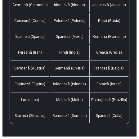
Germană (Germania)
Irlandeză (Irlanda)
Japoneză (Japonia)
Coreeană (Coreea)
Poloneză (Polonia)
Rusă (Rusia)
Spaniolă (Spania)
Spaniolă (Mexic)
Română (România)
Persană (Iran)
Hindi (India)
Greacă (Grecia)
Germană (Austria)
Germană (Elveția)
Franceză (Belgia)
Filipineză (Filipine)
Islandeză (Islanda)
Ebraică (Israel)
Lao (Laos)
Malteză (Malta)
Portugheză (Brazilia)
Slovacă (Slovacia)
Somaleză (Somalia)
Spaniolă (Cuba)