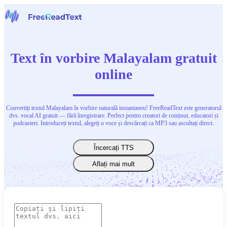
Acasă
Vorbire în text
Text în vorbire Malayalam gratuit
Instrumente
Știri
online
Prețuri
Contactați-ne
Convertiți textul Malayalam în vorbire naturală instantaneu! FreeReadText este generatorul
Română
dvs. vocal AI gratuit — fără înregistrare. Perfect pentru creatori de conținut, educatori și
podcasteri. Introduceți textul, alegeți o voce și descărcați ca MP3 sau ascultați direct.
Încercați TTS
Aflați mai mult