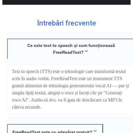
Întrebări frecvente
Ce este text to speech și cum funcționează
FreeReadText?
Text to speech (TTS) este o tehnologie care transformă textul
scris în audio vorbit. FreeReadText este un instrument TTS
gratuit alimentat de tehnologia generatorului vocal AI — pur și
simplu lipiți textul, alegeți o voce și faceți clic pe "Generați
voce AI". Audio-ul dvs. va fi gata de descărcare ca MP3 în
câteva secunde.
FreeReadText este cu adevărat gratuit?