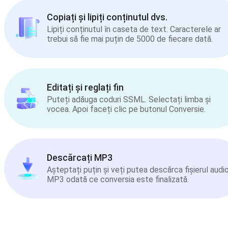
Copiați și lipiți conținutul dvs.
Lipiți conținutul în caseta de text. Caracterele ar
trebui să fie mai puțin de 5000 de fiecare dată.
Editați și reglați fin
Puteți adăuga coduri SSML. Selectați limba și
vocea. Apoi faceți clic pe butonul Conversie.
Descărcați MP3
Așteptați puțin și veți putea descărca fișierul audi
MP3 odată ce conversia este finalizată.