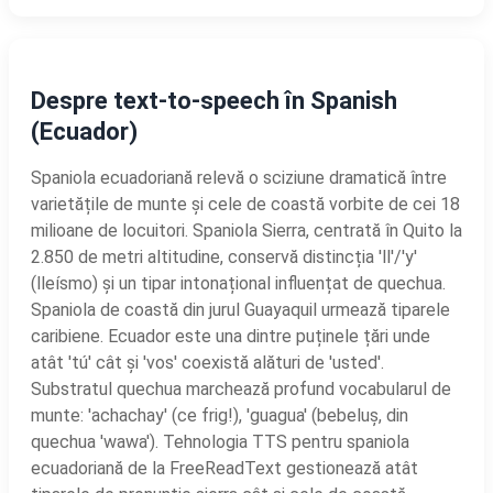
Despre text-to-speech în Spanish
(Ecuador)
Spaniola ecuadoriană relevă o sciziune dramatică între
varietățile de munte și cele de coastă vorbite de cei 18
milioane de locuitori. Spaniola Sierra, centrată în Quito la
2.850 de metri altitudine, conservă distincția 'll'/'y'
(lleísmo) și un tipar intonațional influențat de quechua.
Spaniola de coastă din jurul Guayaquil urmează tiparele
caribiene. Ecuador este una dintre puținele țări unde
atât 'tú' cât și 'vos' coexistă alături de 'usted'.
Substratul quechua marchează profund vocabularul de
munte: 'achachay' (ce frig!), 'guagua' (bebeluș, din
quechua 'wawa'). Tehnologia TTS pentru spaniola
ecuadoriană de la FreeReadText gestionează atât