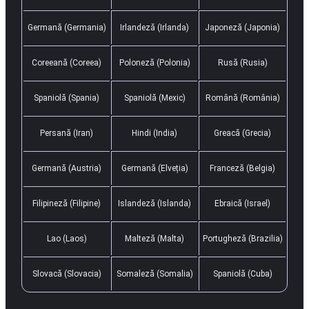
Germană (Germania)
Irlandeză (Irlanda)
Japoneză (Japonia)
Coreeană (Coreea)
Poloneză (Polonia)
Rusă (Rusia)
Spaniolă (Spania)
Spaniolă (Mexic)
Română (România)
Persană (Iran)
Hindi (India)
Greacă (Grecia)
Germană (Austria)
Germană (Elveția)
Franceză (Belgia)
Filipineză (Filipine)
Islandeză (Islanda)
Ebraică (Israel)
Lao (Laos)
Malteză (Malta)
Portugheză (Brazilia)
Slovacă (Slovacia)
Somaleză (Somalia)
Spaniolă (Cuba)