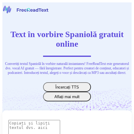
Acasă
Vorbire în text
Text în vorbire Spaniolă gratuit
Instrumente
Știri
online
Prețuri
Contactați-ne
Convertiți textul Spaniolă în vorbire naturală instantaneu! FreeReadText este generatorul
Română
dvs. vocal AI gratuit — fără înregistrare. Perfect pentru creatori de conținut, educatori și
podcasteri. Introduceți textul, alegeți o voce și descărcați ca MP3 sau ascultați direct.
Încercați TTS
Aflați mai mult