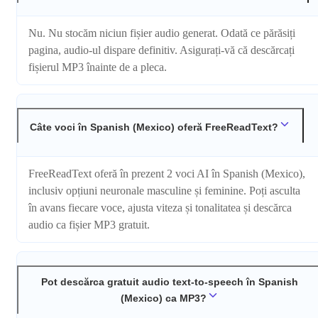
Nu. Nu stocăm niciun fișier audio generat. Odată ce părăsiți
pagina, audio-ul dispare definitiv. Asigurați-vă că descărcați
fișierul MP3 înainte de a pleca.
Câte voci în Spanish (Mexico) oferă FreeReadText?
FreeReadText oferă în prezent 2 voci AI în Spanish (Mexico),
inclusiv opțiuni neuronale masculine și feminine. Poți asculta
în avans fiecare voce, ajusta viteza și tonalitatea și descărca
audio ca fișier MP3 gratuit.
Pot descărca gratuit audio text-to-speech în Spanish
(Mexico) ca MP3?