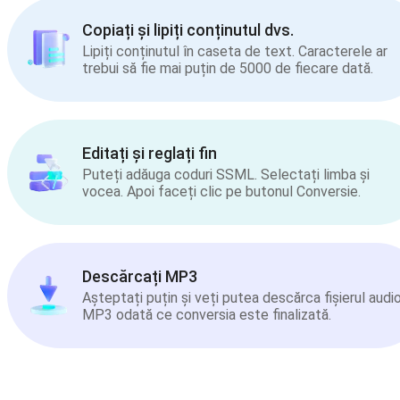
Copiați și lipiți conținutul dvs.
Lipiți conținutul în caseta de text. Caracterele ar
trebui să fie mai puțin de 5000 de fiecare dată.
Editați și reglați fin
Puteți adăuga coduri SSML. Selectați limba și
vocea. Apoi faceți clic pe butonul Conversie.
Descărcați MP3
Așteptați puțin și veți putea descărca fișierul audi
MP3 odată ce conversia este finalizată.