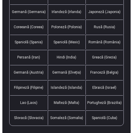
Germană (Germania)
Irlandeză (Irlanda)
Japoneză (Japonia)
Coreeană (Coreea)
Poloneză (Polonia)
Rusă (Rusia)
Spaniolă (Spania)
Spaniolă (Mexic)
Română (România)
Persană (Iran)
Hindi (India)
Greacă (Grecia)
Germană (Austria)
Germană (Elveția)
Franceză (Belgia)
Filipineză (Filipine)
Islandeză (Islanda)
Ebraică (Israel)
Lao (Laos)
Malteză (Malta)
Portugheză (Brazilia)
Slovacă (Slovacia)
Somaleză (Somalia)
Spaniolă (Cuba)