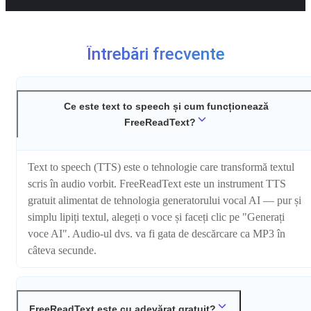
Întrebări frecvente
Ce este text to speech și cum funcționează
FreeReadText?
Text to speech (TTS) este o tehnologie care transformă textul
scris în audio vorbit. FreeReadText este un instrument TTS
gratuit alimentat de tehnologia generatorului vocal AI — pur și
simplu lipiți textul, alegeți o voce și faceți clic pe "Generați
voce AI". Audio-ul dvs. va fi gata de descărcare ca MP3 în
câteva secunde.
FreeReadText este cu adevărat gratuit?