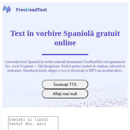
Acasă
Vorbire în text
Text în vorbire Spaniolă gratuit
Instrumente
Știri
online
Prețuri
Contactați-ne
Convertiți textul Spaniolă în vorbire naturală instantaneu! FreeReadText este generatorul
Română
dvs. vocal AI gratuit — fără înregistrare. Perfect pentru creatori de conținut, educatori și
podcasteri. Introduceți textul, alegeți o voce și descărcați ca MP3 sau ascultați direct.
Încercați TTS
Aflați mai mult