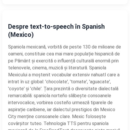
Despre text-to-speech în Spanish
(Mexico)
Spaniola mexicană, vorbită de peste 130 de milioane de
oameni, constituie cea mai mare populație hispanică de
pe Pământ și exercită o influență culturală enormă prin
telenovele, cinema, muzică și literatură. Spaniola
Mexicului a moștenit vocabular extensiv nahuatl care a
intrat în uz global: 'chocolate', 'tomate', 'aguacate',
'coyote' și 'chile'. Țara prezintă o diversitate dialectală
remarcabilă: spaniola norteño slăbește consoanele
intervocalice, vorbirea costeño urmează tiparele de
aspirație caribiene, iar dialectul prestigios din Mexico
City menține consoanele clare. Mexic folosește
covârșitor tuteo. Tehnologia TTS pentru spaniola