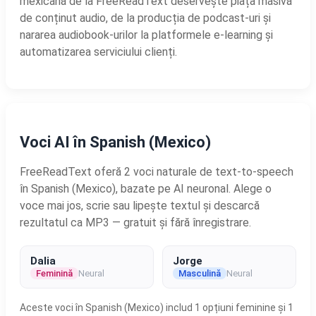
mexicană de la FreeReadText deservește piața masivă
de conținut audio, de la producția de podcast-uri și
nararea audiobook-urilor la platformele e-learning și
automatizarea serviciului clienți.
Voci AI în Spanish (Mexico)
FreeReadText oferă 2 voci naturale de text-to-speech
în Spanish (Mexico), bazate pe AI neuronal. Alege o
voce mai jos, scrie sau lipește textul și descarcă
rezultatul ca MP3 — gratuit și fără înregistrare.
Dalia
Jorge
Feminină
Neural
Masculină
Neural
Aceste voci în Spanish (Mexico) includ 1 opțiuni feminine și 1