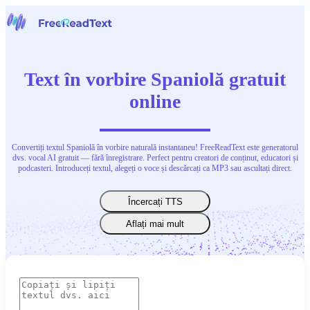
Acasă
Vorbire în text
Text în vorbire Spaniolă gratuit
Instrumente
Știri
online
Prețuri
Contactați-ne
Convertiți textul Spaniolă în vorbire naturală instantaneu! FreeReadText este generatorul
Română
dvs. vocal AI gratuit — fără înregistrare. Perfect pentru creatori de conținut, educatori și
podcasteri. Introduceți textul, alegeți o voce și descărcați ca MP3 sau ascultați direct.
Încercați TTS
Aflați mai mult