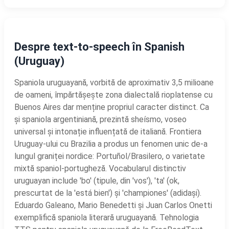
Despre text-to-speech în Spanish
(Uruguay)
Spaniola uruguayană, vorbită de aproximativ 3,5 milioane
de oameni, împărtășește zona dialectală rioplatense cu
Buenos Aires dar menține propriul caracter distinct. Ca
și spaniola argentiniană, prezintă sheísmo, voseo
universal și intonație influențată de italiană. Frontiera
Uruguay-ului cu Brazilia a produs un fenomen unic de-a
lungul graniței nordice: Portuñol/Brasilero, o varietate
mixtă spaniol-portugheză. Vocabularul distinctiv
uruguayan include 'bo' (tipule, din 'vos'), 'ta' (ok,
prescurtat de la 'está bien') și 'championes' (adidași).
Eduardo Galeano, Mario Benedetti și Juan Carlos Onetti
exemplifică spaniola literară uruguayană. Tehnologia