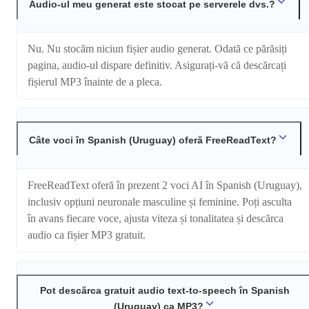
Audio-ul meu generat este stocat pe serverele dvs.?
Nu. Nu stocăm niciun fișier audio generat. Odată ce părăsiți
pagina, audio-ul dispare definitiv. Asigurați-vă că descărcați
fișierul MP3 înainte de a pleca.
Câte voci în Spanish (Uruguay) oferă FreeReadText?
FreeReadText oferă în prezent 2 voci AI în Spanish (Uruguay),
inclusiv opțiuni neuronale masculine și feminine. Poți asculta
în avans fiecare voce, ajusta viteza și tonalitatea și descărca
audio ca fișier MP3 gratuit.
Pot descărca gratuit audio text-to-speech în Spanish
(Uruguay) ca MP3?