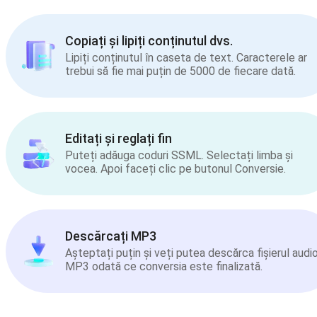
Copiați și lipiți conținutul dvs.
Lipiți conținutul în caseta de text. Caracterele ar
trebui să fie mai puțin de 5000 de fiecare dată.
Editați și reglați fin
Puteți adăuga coduri SSML. Selectați limba și
vocea. Apoi faceți clic pe butonul Conversie.
Descărcați MP3
Așteptați puțin și veți putea descărca fișierul audi
MP3 odată ce conversia este finalizată.