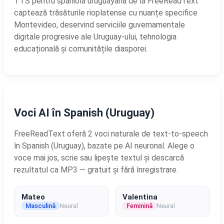
TTS pentru spaniola uruguayană de la FreeReadText
captează trăsăturile rioplatense cu nuanțe specifice
Montevideo, deservind serviciile guvernamentale
digitale progresive ale Uruguay-ului, tehnologia
educațională și comunitățile diasporei.
Voci AI în Spanish (Uruguay)
FreeReadText oferă 2 voci naturale de text-to-speech
în Spanish (Uruguay), bazate pe AI neuronal. Alege o
voce mai jos, scrie sau lipește textul și descarcă
rezultatul ca MP3 — gratuit și fără înregistrare.
Mateo
Valentina
Masculină
Neural
Feminină
Neural