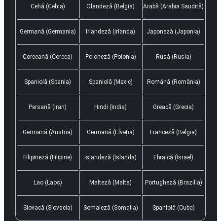
Cehă (Cehia)
Olandeză (Belgia)
Arabă (Arabia Saudită)
Germană (Germania)
Irlandeză (Irlanda)
Japoneză (Japonia)
Coreeană (Coreea)
Poloneză (Polonia)
Rusă (Rusia)
Spaniolă (Spania)
Spaniolă (Mexic)
Română (România)
Persană (Iran)
Hindi (India)
Greacă (Grecia)
Germană (Austria)
Germană (Elveția)
Franceză (Belgia)
Filipineză (Filipine)
Islandeză (Islanda)
Ebraică (Israel)
Lao (Laos)
Malteză (Malta)
Portugheză (Brazilia)
Slovacă (Slovacia)
Somaleză (Somalia)
Spaniolă (Cuba)