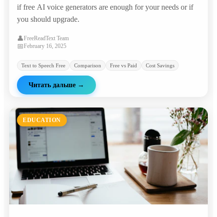
if free AI voice generators are enough for your needs or if
you should upgrade.
👤
FreeReadText Team
📅
February 16, 2025
Text to Speech Free
Comparison
Free vs Paid
Cost Savings
Читать дальше
→
EDUCATION