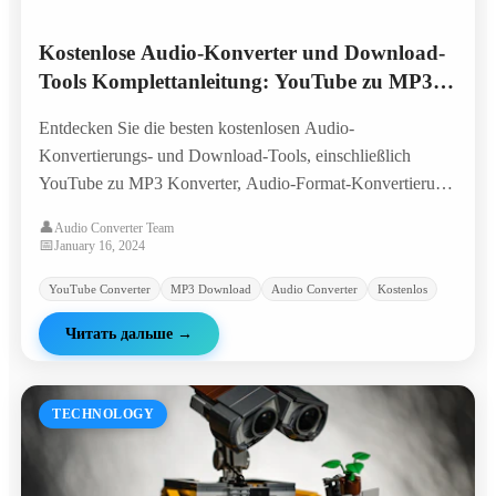
Kostenlose Audio-Konverter und Download-
Tools Komplettanleitung: YouTube zu MP3,
Audio-Format-Konvertierung
Entdecken Sie die besten kostenlosen Audio-
Konvertierungs- und Download-Tools, einschließlich
YouTube zu MP3 Konverter, Audio-Format-Konvertierung
und Online-Audio-Verarbeitung. Erfahren Sie, wie Sie
👤
Audio Converter Team
Audio-Dateien sicher herunterladen.
📅
January 16, 2024
YouTube Converter
MP3 Download
Audio Converter
Kostenlos
Читать дальше
→
TECHNOLOGY