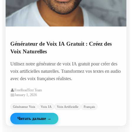
Générateur de Voix IA Gratuit : Créez des
Voix Naturelles
Utilisez notre générateur de voix IA gratuit pour créer des
voix artificielles naturelles. Transformez vos textes en audio
avec des voix françaises réalistes.
👤
FreeReadText Team
📅
January 1, 2026
Générateur Voix
Voix IA
Voix Artificielle
Français
Читать дальше
→