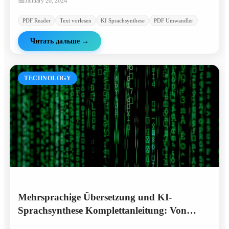
📅
January 20, 2024
PDF Reader
Text vorlesen
KI Sprachsynthese
PDF Umwandler
Читать дальше
→
TECHNOLOGY
Mehrsprachige Übersetzung und KI-
Sprachsynthese Komplettanleitung: Von
Deutsch bis Russisch - Vollständige Lösungen