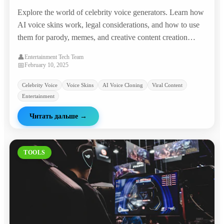
Explore the world of celebrity voice generators. Learn how
AI voice skins work, legal considerations, and how to use
them for parody, memes, and creative content creation
safely.
👤
Entertainment Tech Team
📅
February 10, 2025
Celebrity Voice
Voice Skins
AI Voice Cloning
Viral Content
Entertainment
Читать дальше
→
TOOLS