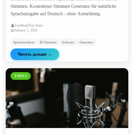
Stimmen. Kostenloser Stimmen Generator für natürliche
Sprachausgabe auf Deutsch - ohne Anmeldung.
👤
FreeReadText Team
📅
January 1, 2026
Sprachsynthese
KI Stimmen
Software
Generator
Читать дальше
→
TOOLS