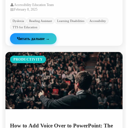
reading comprehension and focus.
👤
Accessibility Education Team
📅
February 8, 2025
Dyslexia
Reading Assistant
Learning Disabilities
Accessibility
TTS for Education
Читать дальше
→
PRODUCTIVITY
How to Add Voice Over to PowerPoint: The