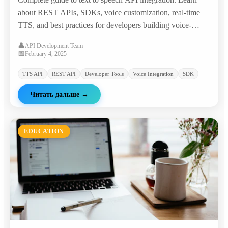
about REST APIs, SDKs, voice customization, real-time
TTS, and best practices for developers building voice-
enabled applications.
👤
API Development Team
📅
February 4, 2025
TTS API
REST API
Developer Tools
Voice Integration
SDK
Читать дальше
→
EDUCATION