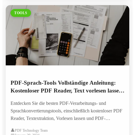
TOOLS
PDF-Sprach-Tools Vollständige Anleitung:
Kostenloser PDF Reader, Text vorlesen lassen
und KI-Sprachsynthese
Entdecken Sie die besten PDF-Verarbeitungs- und
Sprachkonvertierungstools, einschließlich kostenloser PDF
Reader, Textextraktion, Vorlesen lassen und PDF-
Konvertierung. Erfahren Sie, wie KI-Technologie die
👤
PDF Technology Team
Dokumentenverarbeitung verbessert.