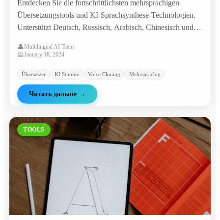
Entdecken Sie die fortschrittlichsten mehrsprachigen
Übersetzungstools und KI-Sprachsynthese-Technologien.
Unterstützt Deutsch, Russisch, Arabisch, Chinesisch und
viele weitere Sprachen für Übersetzung und
👤
Multilingual AI Team
Sprachgenerierung.
📅
January 18, 2024
Übersetzer
KI Stimme
Voice Cloning
Mehrsprachig
Читать дальше
→
TOOLS