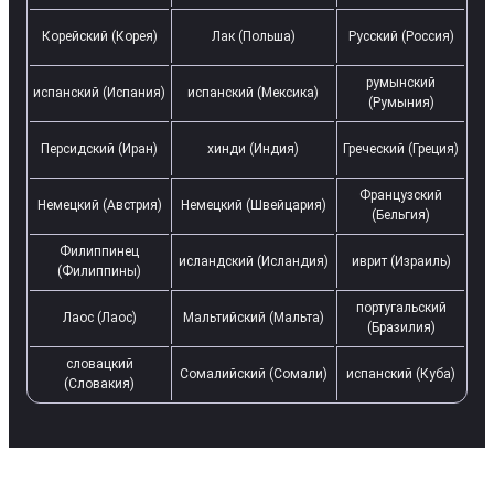
Корейский (Корея)
Лак (Польша)
Русский (Россия)
румынский
испанский (Испания)
испанский (Мексика)
(Румыния)
Персидский (Иран)
хинди (Индия)
Греческий (Греция)
Французский
Немецкий (Австрия)
Немецкий (Швейцария)
(Бельгия)
Филиппинец
исландский (Исландия)
иврит (Израиль)
(Филиппины)
португальский
Лаос (Лаос)
Мальтийский (Мальта)
(Бразилия)
словацкий
Сомалийский (Сомали)
испанский (Куба)
(Словакия)