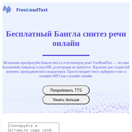
Домашняя страница
Речь в текст
Бесплатный Бангла синтез речи
Инструменты
Новости
онлайн
Цены
Свяжитесь с нами
Мгновенно преобразуйте Бангла текст в естественную речь! FreeReadText — это ваш
Русский
бесплатный генератор голоса ИИ, регистрация не требуется. Идеально для создателей
контента, преподавателей и подкастеров. Просто введите текст, выберите голос и
скачайте MP3 или слушайте онлайн.
Попробовать TTS
Узнать больше