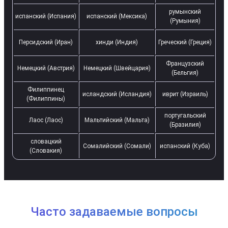
румынский
испанский (Испания)
испанский (Мексика)
(Румыния)
Персидский (Иран)
хинди (Индия)
Греческий (Греция)
Французский
Немецкий (Австрия)
Немецкий (Швейцария)
(Бельгия)
Филиппинец
исландский (Исландия)
иврит (Израиль)
(Филиппины)
португальский
Лаос (Лаос)
Мальтийский (Мальта)
(Бразилия)
словацкий
Сомалийский (Сомали)
испанский (Куба)
(Словакия)
Часто задаваемые вопросы