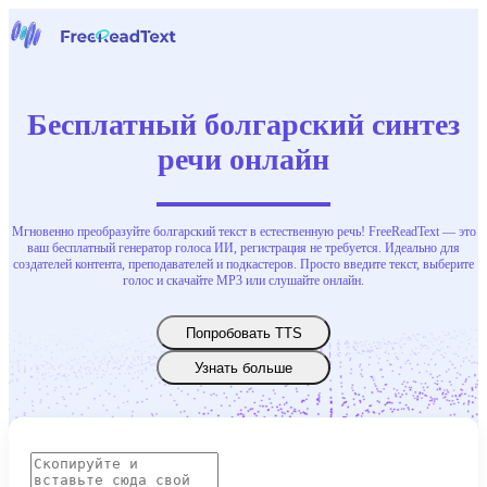
Домашняя страница
Речь в текст
Бесплатный болгарский синтез
Инструменты
Новости
речи онлайн
Цены
Свяжитесь с нами
Мгновенно преобразуйте болгарский текст в естественную речь! FreeReadText — это
Русский
ваш бесплатный генератор голоса ИИ, регистрация не требуется. Идеально для
создателей контента, преподавателей и подкастеров. Просто введите текст, выберите
голос и скачайте MP3 или слушайте онлайн.
Попробовать TTS
Узнать больше