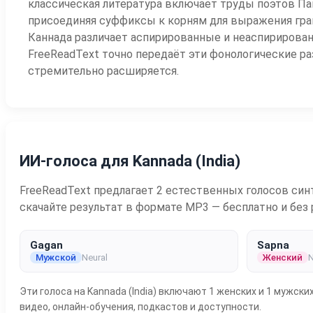
классическая литература включает труды поэтов П
присоединяя суффиксы к корням для выражения грам
Каннада различает аспирированные и неаспирирова
FreeReadText точно передаёт эти фонологические р
стремительно расширяется.
ИИ-голоса для Kannada (India)
FreeReadText предлагает 2 естественных голосов синте
скачайте результат в формате MP3 — бесплатно и без 
Gagan
Sapna
Мужской
Neural
Женский
N
Эти голоса на Kannada (India) включают 1 женских и 1 мужск
видео, онлайн-обучения, подкастов и доступности.