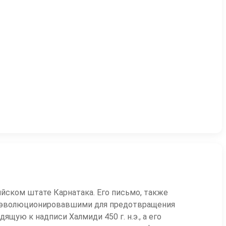
йском штате Карнатака. Его письмо, также
в, эволюционировавшими для предотвращения
ую к надписи Халмиди 450 г. н.э., а его