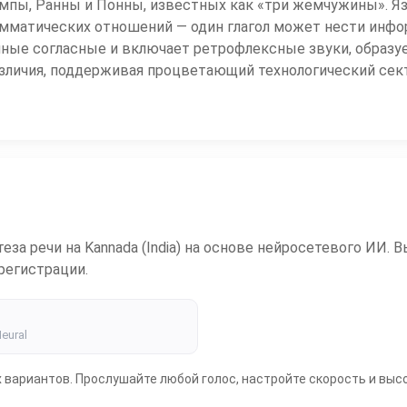
ампы, Ранны и Понны, известных как «три жемчужины». 
матических отношений — один глагол может нести информ
нные согласные и включает ретрофлексные звуки, образу
азличия, поддерживая процветающий технологический сект
за речи на Kannada (India) на основе нейросетевого ИИ. 
регистрации.
eural
их вариантов. Прослушайте любой голос, настройте скорость и вы