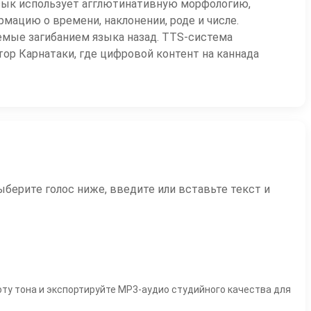
Язык использует агглютинативную морфологию,
ацию о времени, наклонении, роде и числе.
емые загибанием языка назад. TTS-система
ор Карнатаки, где цифровой контент на каннада
Выберите голос ниже, введите или вставьте текст и
соту тона и экспортируйте MP3-аудио студийного качества для