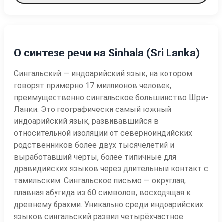
О синтезе речи на Sinhala (Sri Lanka)
Сингальский — индоарийский язык, на котором
говорят примерно 17 миллионов человек,
преимущественно сингальское большинство Шри-
Ланки. Это географически самый южный
индоарийский язык, развивавшийся в
относительной изоляции от северноиндийских
родственников более двух тысячелетий и
выработавший черты, более типичные для
дравидийских языков через длительный контакт с
тамильским. Сингальское письмо — округлая,
плавная абугида из 60 символов, восходящая к
древнему брахми. Уникально среди индоарийских
языков сингальский развил четырёхчастное