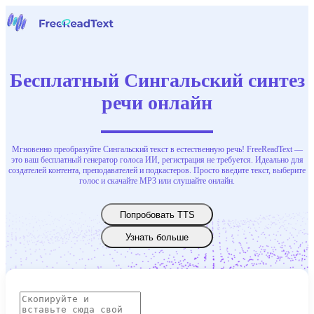
Домашняя страница
Речь в текст
Бесплатный Сингальский синтез
Инструменты
Новости
речи онлайн
Цены
Свяжитесь с нами
Мгновенно преобразуйте Сингальский текст в естественную речь! FreeReadText —
Русский
это ваш бесплатный генератор голоса ИИ, регистрация не требуется. Идеально для
создателей контента, преподавателей и подкастеров. Просто введите текст, выберите
голос и скачайте MP3 или слушайте онлайн.
Попробовать TTS
Узнать больше