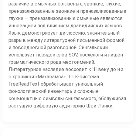
различие в смычных согласных: звонкие, глухие,
преназализованные звонкие и преназализованные
глухие — преназализованные смычные являются
инновацией под влиянием дравидийских языков.
Язык демонстрирует диглоссию: значительный
разрыв между литературной письменной формой
и повседневной разговорной. Сингальский
использует порядок слов SOV, послелоги и лишён
грамматического рода местоимений.
Литературное наследие восходит к III веку до н.э.
с хроникой «Махавамса». TTS-система
FreeReadText обрабатывает уникальный
фонологический инвентарь и сложные
конъюнктные символы сингальского, обслуживая
растущую цифровую аудиторию Шри-Ланки.