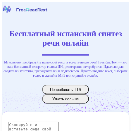
Домашняя страница
Речь в текст
Бесплатный испанский синтез
Инструменты
Новости
речи онлайн
Цены
Свяжитесь с нами
Мгновенно преобразуйте испанский текст в естественную речь! FreeReadText — это
Русский
ваш бесплатный генератор голоса ИИ, регистрация не требуется. Идеально для
создателей контента, преподавателей и подкастеров. Просто введите текст, выберите
голос и скачайте MP3 или слушайте онлайн.
Попробовать TTS
Узнать больше