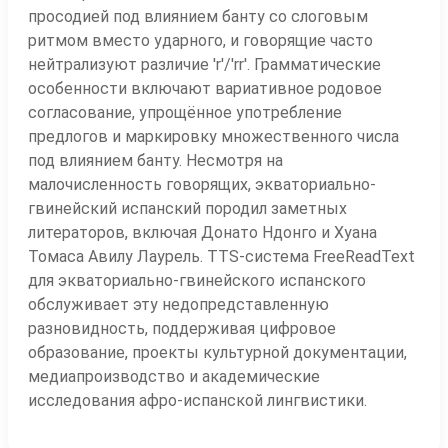
просодией под влиянием банту со слоговым
ритмом вместо ударного, и говорящие часто
нейтрализуют различие 'r'/'rr'. Грамматические
особенности включают вариативное родовое
согласование, упрощённое употребление
предлогов и маркировку множественного числа
под влиянием банту. Несмотря на
малочисленность говорящих, экваториально-
гвинейский испанский породил заметных
литераторов, включая Донато Ндонго и Хуана
Томаса Авилу Лаурель. TTS-система FreeReadText
для экваториально-гвинейского испанского
обслуживает эту недопредставленную
разновидность, поддерживая цифровое
образование, проекты культурной документации,
медиапроизводство и академические
исследования афро-испанской лингвистики.