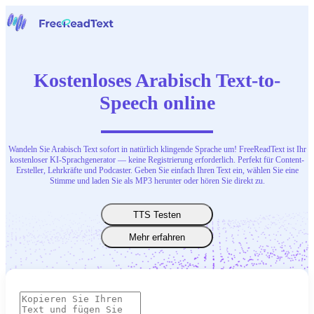
Startseite
Sprache zu Text
Kostenloses Arabisch Text-to-
Werkzeuge
Nachrichten
Speech online
Preise
Kontaktiere uns
Wandeln Sie Arabisch Text sofort in natürlich klingende Sprache um! FreeReadText ist Ihr
Deutsch
kostenloser KI-Sprachgenerator — keine Registrierung erforderlich. Perfekt für Content-
Ersteller, Lehrkräfte und Podcaster. Geben Sie einfach Ihren Text ein, wählen Sie eine
Stimme und laden Sie als MP3 herunter oder hören Sie direkt zu.
TTS Testen
Mehr erfahren