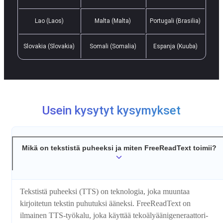
Lao (Laos)
Malta (Malta)
Portugali (Brasilia)
Slovakia (Slovakia)
Somali (Somalia)
Espanja (Kuuba)
Usein kysytyt kysymykset
Mikä on tekstistä puheeksi ja miten FreeReadText toimii?
Tekstistä puheeksi (TTS) on teknologia, joka muuntaa
kirjoitetun tekstin puhutuksi ääneksi. FreeReadText on
ilmainen TTS-työkalu, joka käyttää tekoälyääni­generaattori­