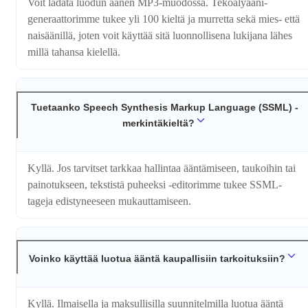
Voit ladata luodun äänen MP3-muodossa. Tekoälyääni­
generaattorimme tukee yli 100 kieltä ja murretta sekä mies- että
naisäänillä, joten voit käyttää sitä luonnollisena lukijana lähes
millä tahansa kielellä.
Tuetaanko Speech Synthesis Markup Language (SSML) -
merkintäkieltä?
Kyllä. Jos tarvitset tarkkaa hallintaa ääntämiseen, taukoihin tai
painotukseen, tekstistä puheeksi -editorimme tukee SSML-
tageja edistyneeseen mukauttamiseen.
Voinko käyttää luotua ääntä kaupallisiin tarkoituksiin?
Kyllä. Ilmaisella ja maksullisilla suunnitelmilla luotua ääntä