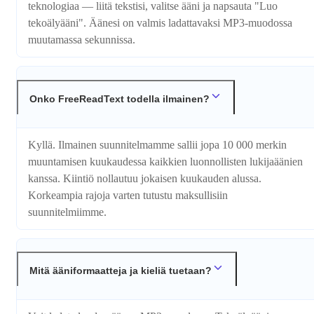
teknologiaa — liitä tekstisi, valitse ääni ja napsauta "Luo
tekoälyääni". Äänesi on valmis ladattavaksi MP3-muodossa
muutamassa sekunnissa.
Onko FreeReadText todella ilmainen?
Kyllä. Ilmainen suunnitelmamme sallii jopa 10 000 merkin
muuntamisen kuukaudessa kaikkien luonnollisten lukijaäänien
kanssa. Kiintiö nollautuu jokaisen kuukauden alussa.
Korkeampia rajoja varten tutustu maksullisiin
suunnitelmiimme.
Mitä ääniformaatteja ja kieliä tuetaan?