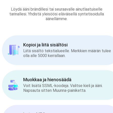
Löydä ääni brändillesi tai seuraavalle ainutlaatuiselle
tarinallesi. Yhdistä yleisöösi eläväisellä syntetisoidulla
äänellämme.
Kopioi ja liitä sisältösi
Liitä sisältö tekstialueelle. Merkkien määrän tulee
olla alle 5000 kerrallaan.
Muokkaa ja hienosäädä
Voit lisätä SSML-koodeja. Valitse kieli ja ääni.
Napsauta sitten Muunna-painiketta.