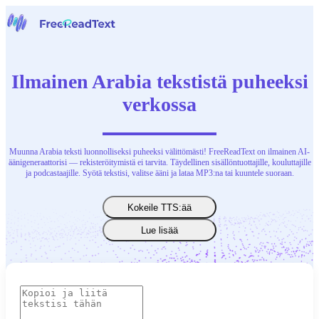
Etusivu
Puheesta tekstiksi
Ilmainen Arabia tekstistä puheeksi
Työkalut
Uutiset
verkossa
Hinnoittelu
Ota yhteyttä
Muunna Arabia teksti luonnolliseksi puheeksi välittömästi! FreeReadText on ilmainen AI-
Suomi
äänigeneraattorisi — rekisteröitymistä ei tarvita. Täydellinen sisällöntuottajille, kouluttajille
ja podcastaajille. Syötä tekstisi, valitse ääni ja lataa MP3:na tai kuuntele suoraan.
Kokeile TTS:ää
Lue lisää