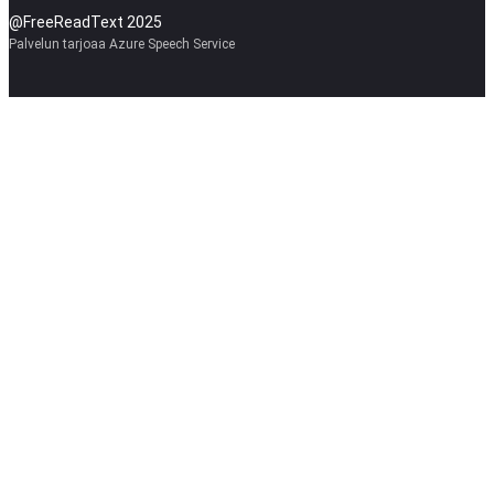
@FreeReadText 2025
Palvelun tarjoaa Azure Speech Service