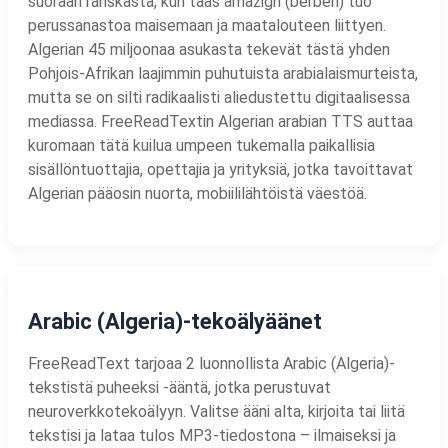
suoraan ranskasta, kun taas amazigh (berberi) tuo
perussanastoa maisemaan ja maatalouteen liittyen.
Algerian 45 miljoonaa asukasta tekevät tästä yhden
Pohjois-Afrikan laajimmin puhutuista arabialaismurteista,
mutta se on silti radikaalisti aliedustettu digitaalisessa
mediassa. FreeReadTextin Algerian arabian TTS auttaa
kuromaan tätä kuilua umpeen tukemalla paikallisia
sisällöntuottajia, opettajia ja yrityksiä, jotka tavoittavat
Algerian pääosin nuorta, mobiililähtöistä väestöä.
Arabic (Algeria)-tekoälyäänet
FreeReadText tarjoaa 2 luonnollista Arabic (Algeria)-
tekstistä puheeksi -ääntä, jotka perustuvat
neuroverkkotekoälyyn. Valitse ääni alta, kirjoita tai liitä
tekstisi ja lataa tulos MP3-tiedostona – ilmaiseksi ja