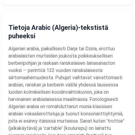
Tietoja Arabic (Algeria)-tekstistä
puheeksi
Algerian arabia, paikallisesti Darja tai Dziria, erottuu
arabialaisten murteiden joukosta poikkeuksellisen
berberipohjan ja raskaan ranskalaisen lainasanaston
vuoksi — perintöä 132 vuoden ranskalaisesta
siirtomaaherruudesta. Puhujat vaihtavat vaivattomasti
arabian, ranskan ja berberin välillä yhdessä lauseessa
luoden kolmikielisen koodinvaihtokuvion, joka on
harvinainen arabialaisessa maailmassa. Fonologisesti
Algerian arabia on romahduttanut monia klassisen
arabian vokaalierotteluja ja tuonut konsonanttiyhtymiä,
joita ei esiinny itäisissä murteissa. Sanat kuten 'trottoir'
(jalkakäytävä) ja 'cartable' (koulurepu) on lainattu