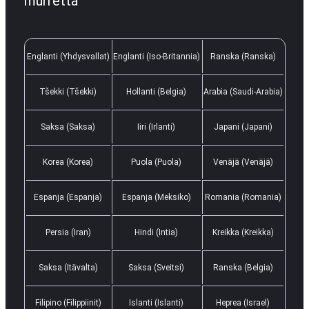
murretta
Englanti (Yhdysvallat)
Englanti (Iso-Britannia)
Ranska (Ranska)
Tšekki (Tšekki)
Hollanti (Belgia)
Arabia (Saudi-Arabia)
Saksa (Saksa)
Iiri (Irlanti)
Japani (Japani)
Korea (Korea)
Puola (Puola)
Venäjä (Venäjä)
Espanja (Espanja)
Espanja (Meksiko)
Romania (Romania)
Persia (Iran)
Hindi (Intia)
Kreikka (Kreikka)
Saksa (Itävalta)
Saksa (Sveitsi)
Ranska (Belgia)
Filipino (Filippiinit)
Islanti (Islanti)
Heprea (Israel)