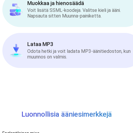
Muokkaa ja hienosäädä
Voit lisätä SSML-koodeja. Valitse kieli ja ääni.
Napsauta sitten Muunna-painiketta.
Lataa MP3
Odota hetki ja voit ladata MP3-äänitiedoston, kun
muunnos on valmis.
Luonnollisia ääniesimerkkejä