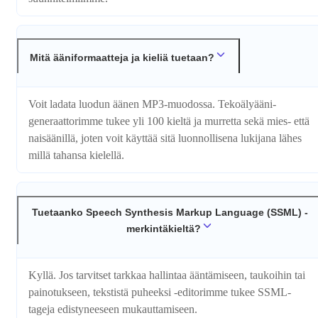
Mitä ääniformaatteja ja kieliä tuetaan?
Voit ladata luodun äänen MP3-muodossa. Tekoälyääni­
generaattorimme tukee yli 100 kieltä ja murretta sekä mies- että
naisäänillä, joten voit käyttää sitä luonnollisena lukijana lähes
millä tahansa kielellä.
Tuetaanko Speech Synthesis Markup Language (SSML) -
merkintäkieltä?
Kyllä. Jos tarvitset tarkkaa hallintaa ääntämiseen, taukoihin tai
painotukseen, tekstistä puheeksi -editorimme tukee SSML-
tageja edistyneeseen mukauttamiseen.