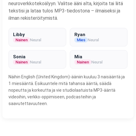
neuroverkkotekoälyyn. Valitse ääni alta, kirjoita tai liitä
tekstisi ja lataa tulos MP3-tiedostona – ilmaiseksi ja
ilman rekisteröitymistä.
Libby
Ryan
Nainen
Neural
Mies
Neural
Sonia
Mia
Nainen
Neural
Nainen
Neural
Näihin English (United Kingdom)-ääniin kuuluu 3 naisääntä ja
1 miesääntä. Esikuuntele mitä tahansa ääntä, säädä
nopeutta ja korkeutta ja vie studiolaatuista MP3-ääntä
videoihin, verkko-oppimiseen, podcasteihin ja
saavutettavuuteen.