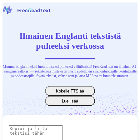
Etusivu
Puheesta tekstiksi
Ilmainen Englanti tekstistä
Työkalut
Uutiset
puheeksi verkossa
Hinnoittelu
Ota yhteyttä
Muunna Englanti teksti luonnolliseksi puheeksi välittömästi! FreeReadText on ilmainen AI-
Suomi
äänigeneraattorisi — rekisteröitymistä ei tarvita. Täydellinen sisällöntuottajille, kouluttajille
ja podcastaajille. Syötä tekstisi, valitse ääni ja lataa MP3:na tai kuuntele suoraan.
Kokeile TTS:ää
Lue lisää