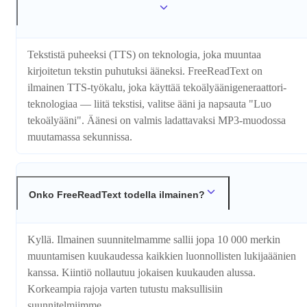
Tekstistä puheeksi (TTS) on teknologia, joka muuntaa
kirjoitetun tekstin puhutuksi ääneksi. FreeReadText on
ilmainen TTS-työkalu, joka käyttää tekoälyääni­generaattori­
teknologiaa — liitä tekstisi, valitse ääni ja napsauta "Luo
tekoälyääni". Äänesi on valmis ladattavaksi MP3-muodossa
muutamassa sekunnissa.
Onko FreeReadText todella ilmainen?
Kyllä. Ilmainen suunnitelmamme sallii jopa 10 000 merkin
muuntamisen kuukaudessa kaikkien luonnollisten lukijaäänien
kanssa. Kiintiö nollautuu jokaisen kuukauden alussa.
Korkeampia rajoja varten tutustu maksullisiin
suunnitelmiimme.