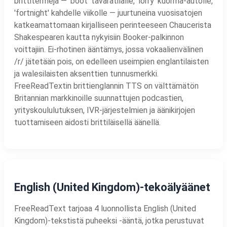
brittitermejä — 'boot' tavaratilalle, 'lorry' kuorma-autolle,
'fortnight' kahdelle viikolle — juurtuneina vuosisatojen
katkeamattomaan kirjalliseen perinteeseen Chaucerista
Shakespearen kautta nykyisiin Booker-palkinnon
voittajiin. Ei-rhotinen ääntämys, jossa vokaalienvälinen
/r/ jätetään pois, on edelleen useimpien englantilaisten
ja walesilaisten aksenttien tunnusmerkki.
FreeReadTextin brittienglannin TTS on välttämätön
Britannian markkinoille suunnattujen podcastien,
yrityskoululutuksen, IVR-järjestelmien ja äänikirjojen
tuottamiseen aidosti brittiläisellä äänellä.
English (United Kingdom)-tekoälyäänet
FreeReadText tarjoaa 4 luonnollista English (United
Kingdom)-tekstistä puheeksi -ääntä, jotka perustuvat