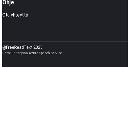
Ohje
Ota yhteyttä
@FreeReadText 2025
Palvelun tarjoaa Azure Speech Service