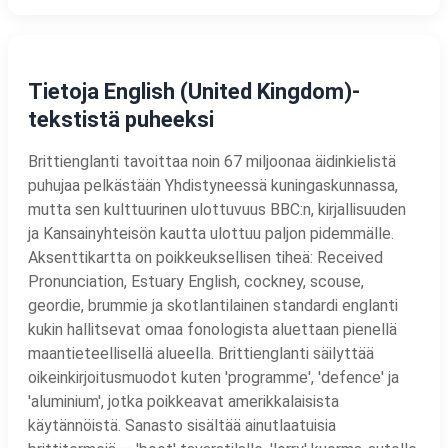
Tietoja English (United Kingdom)-
tekstistä puheeksi
Brittienglanti tavoittaa noin 67 miljoonaa äidinkielistä
puhujaa pelkästään Yhdistyneessä kuningaskunnassa,
mutta sen kulttuurinen ulottuvuus BBC:n, kirjallisuuden
ja Kansainyhteisön kautta ulottuu paljon pidemmälle.
Aksenttikartta on poikkeuksellisen tiheä: Received
Pronunciation, Estuary English, cockney, scouse,
geordie, brummie ja skotlantilainen standardi englanti
kukin hallitsevat omaa fonologista aluettaan pienellä
maantieteellisellä alueella. Brittienglanti säilyttää
oikeinkirjoitusmuodot kuten 'programme', 'defence' ja
'aluminium', jotka poikkeavat amerikkalaisista
käytännöistä. Sanasto sisältää ainutlaatuisia