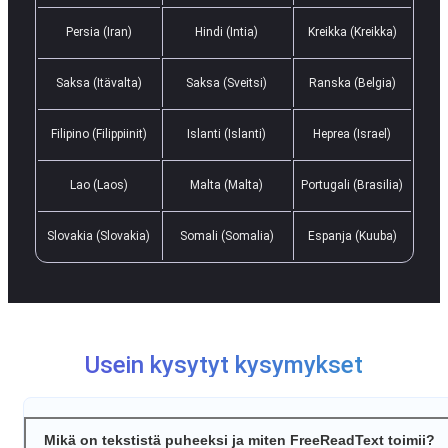
Persia (Iran)
Hindi (Intia)
Kreikka (Kreikka)
Saksa (Itävalta)
Saksa (Sveitsi)
Ranska (Belgia)
Filipino (Filippiinit)
Islanti (Islanti)
Heprea (Israel)
Lao (Laos)
Malta (Malta)
Portugali (Brasilia)
Slovakia (Slovakia)
Somali (Somalia)
Espanja (Kuuba)
Usein kysytyt kysymykset
Mikä on tekstistä puheeksi ja miten FreeReadText toimii?