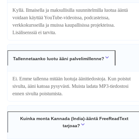
Kyllä. Ilmaisella ja maksullisilla suunnitelmilla luotua ääntä
voidaan käyttää YouTube-videoissa, podcasteissa,
verkkokursseilla ja muissa kaupallisissa projekteissa.
Lisälisenssiä ei tarvita.
Tallennetaanko luotu ääni palvelimillenne?
Ei. Emme tallenna mitään luotuja äänitiedostoja. Kun poistut
sivulta, ääni katoaa pysyvästi. Muista ladata MP3-tiedostosi
ennen sivulta poistumista.
Kuinka monta Kannada (India)-ääntä FreeReadText
tarjoaa?