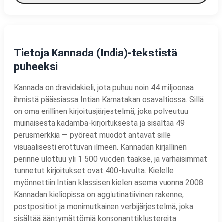
Tietoja Kannada (India)-tekstistä
puheeksi
Kannada on dravidakieli, jota puhuu noin 44 miljoonaa
ihmistä pääasiassa Intian Karnatakan osavaltiossa. Sillä
on oma erillinen kirjoitusjärjestelmä, joka polveutuu
muinaisesta kadamba-kirjoituksesta ja sisältää 49
perusmerkkiä — pyöreät muodot antavat sille
visuaalisesti erottuvan ilmeen. Kannadan kirjallinen
perinne ulottuu yli 1 500 vuoden taakse, ja varhaisimmat
tunnetut kirjoitukset ovat 400-luvulta. Kielelle
myönnettiin Intian klassisen kielen asema vuonna 2008.
Kannadan kieliopissa on agglutinatiivinen rakenne,
postpositiot ja monimutkainen verbijärjestelmä, joka
sisältää ääntymättömiä konsonanttiklustereita.