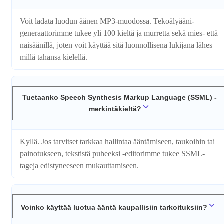
Voit ladata luodun äänen MP3-muodossa. Tekoälyääni­
generaattorimme tukee yli 100 kieltä ja murretta sekä mies- että
naisäänillä, joten voit käyttää sitä luonnollisena lukijana lähes
millä tahansa kielellä.
Tuetaanko Speech Synthesis Markup Language (SSML) -
merkintäkieltä?
Kyllä. Jos tarvitset tarkkaa hallintaa ääntämiseen, taukoihin tai
painotukseen, tekstistä puheeksi -editorimme tukee SSML-
tageja edistyneeseen mukauttamiseen.
Voinko käyttää luotua ääntä kaupallisiin tarkoituksiin?