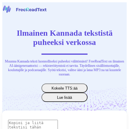
Etusivu
Puheesta tekstiksi
Ilmainen Kannada tekstistä
Työkalut
Uutiset
puheeksi verkossa
Hinnoittelu
Ota yhteyttä
Muunna Kannada teksti luonnolliseksi puheeksi välittömästi! FreeReadText on ilmainen
Suomi
AI-äänigeneraattorisi — rekisteröitymistä ei tarvita. Täydellinen sisällöntuottajille,
kouluttajille ja podcastaajille. Syötä tekstisi, valitse ääni ja lataa MP3:na tai kuuntele
suoraan.
Kokeile TTS:ää
Lue lisää