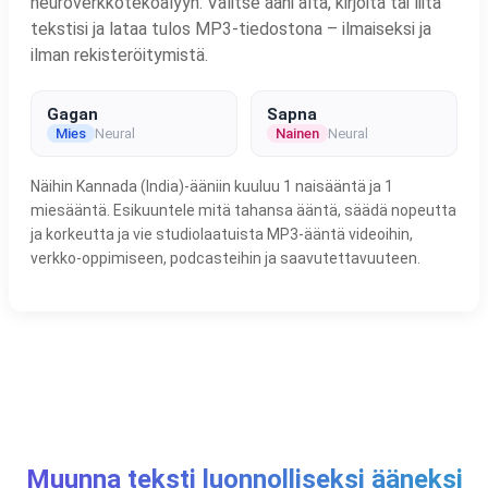
neuroverkkotekoälyyn. Valitse ääni alta, kirjoita tai liitä
tekstisi ja lataa tulos MP3-tiedostona – ilmaiseksi ja
ilman rekisteröitymistä.
Gagan
Sapna
Mies
Neural
Nainen
Neural
Näihin Kannada (India)-ääniin kuuluu 1 naisääntä ja 1
miesääntä. Esikuuntele mitä tahansa ääntä, säädä nopeutta
ja korkeutta ja vie studiolaatuista MP3-ääntä videoihin,
verkko-oppimiseen, podcasteihin ja saavutettavuuteen.
Muunna teksti luonnolliseksi ääneksi