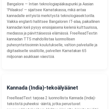
Bangalore — Intian teknologiapääkaupunki ja Aasian
'Piilaakso' — sijaitsee Karnatakassa, mikä antaa
kannadalle erityistä merkitystä teknologiasektorilla.
Vaikka englanti hallitsee Bangaloren IT-alaa, paikallinen
kannadan kieli pysyy ensisijaisena kielenä kulttuurissa,
mediassa ja päivittäisessä elämässä. FreeReadTextin
kannadan TTS mahdollistaa luonnollisen
puhesyntetisoinnin koulutukselle, valtion palveluille ja
digitaaliselle sisällölle, palvellen Karnatakan 65
miljoonan asukkaan väestöä.
Kannada (India)-tekoälyäänet
FreeReadText tarjoaa 2 luonnollista Kannada (India)-
tekstistä puheeksi -ääntä, jotka perustuvat