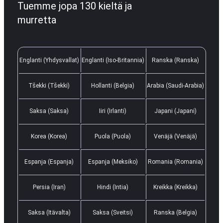
Tuemme jopa 130 kieltä ja
murretta
Englanti (Yhdysvallat)
Englanti (Iso-Britannia)
Ranska (Ranska)
Tšekki (Tšekki)
Hollanti (Belgia)
Arabia (Saudi-Arabia)
Saksa (Saksa)
Iiri (Irlanti)
Japani (Japani)
Korea (Korea)
Puola (Puola)
Venäjä (Venäjä)
Espanja (Espanja)
Espanja (Meksiko)
Romania (Romania)
Persia (Iran)
Hindi (Intia)
Kreikka (Kreikka)
Saksa (Itävalta)
Saksa (Sveitsi)
Ranska (Belgia)