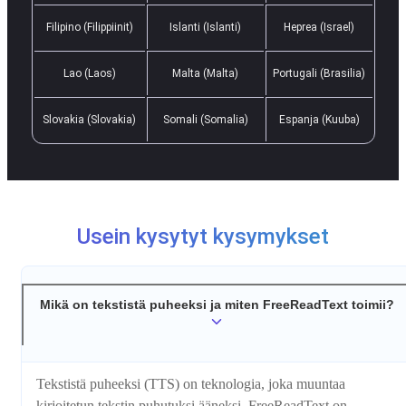
Filipino (Filippiinit)
Islanti (Islanti)
Heprea (Israel)
Lao (Laos)
Malta (Malta)
Portugali (Brasilia)
Slovakia (Slovakia)
Somali (Somalia)
Espanja (Kuuba)
Usein kysytyt kysymykset
Mikä on tekstistä puheeksi ja miten FreeReadText toimii?
Tekstistä puheeksi (TTS) on teknologia, joka muuntaa
kirjoitetun tekstin puhutuksi ääneksi. FreeReadText on