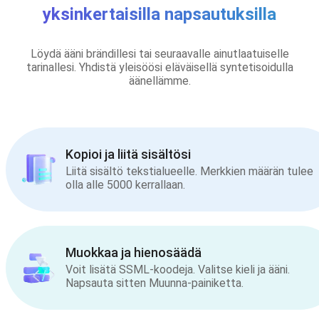
yksinkertaisilla napsautuksilla
Löydä ääni brändillesi tai seuraavalle ainutlaatuiselle
tarinallesi. Yhdistä yleisöösi eläväisellä syntetisoidulla
äänellämme.
Kopioi ja liitä sisältösi
Liitä sisältö tekstialueelle. Merkkien määrän tulee
olla alle 5000 kerrallaan.
Muokkaa ja hienosäädä
Voit lisätä SSML-koodeja. Valitse kieli ja ääni.
Napsauta sitten Muunna-painiketta.