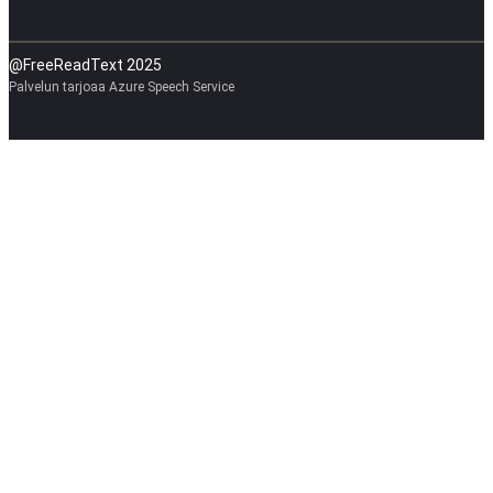
@FreeReadText 2025
Palvelun tarjoaa Azure Speech Service