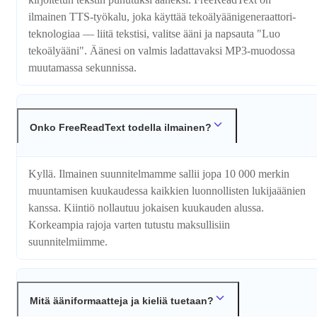
ilmainen TTS-työkalu, joka käyttää tekoälyääni­generaattori­
teknologiaa — liitä tekstisi, valitse ääni ja napsauta "Luo
tekoälyääni". Äänesi on valmis ladattavaksi MP3-muodossa
muutamassa sekunnissa.
Onko FreeReadText todella ilmainen?
Kyllä. Ilmainen suunnitelmamme sallii jopa 10 000 merkin
muuntamisen kuukaudessa kaikkien luonnollisten lukijaäänien
kanssa. Kiintiö nollautuu jokaisen kuukauden alussa.
Korkeampia rajoja varten tutustu maksullisiin
suunnitelmiimme.
Mitä ääniformaatteja ja kieliä tuetaan?