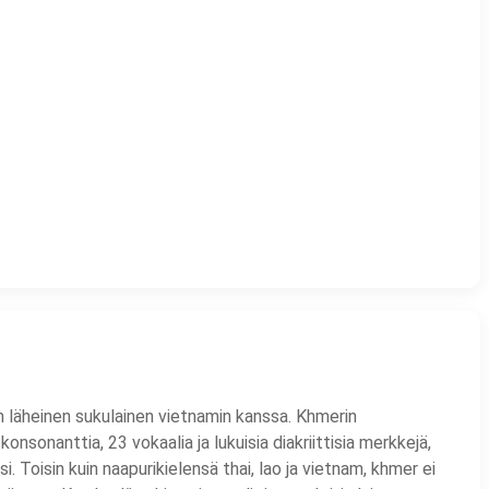
on läheinen sukulainen vietnamin kanssa. Khmerin
onsonanttia, 23 vokaalia ja lukuisia diakriittisia merkkejä,
oisin kuin naapurikielensä thai, lao ja vietnam, khmer ei