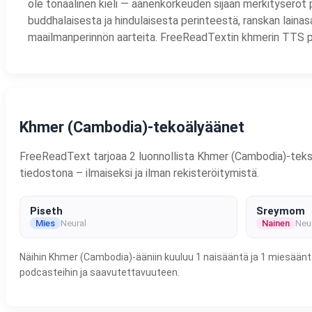
ole tonaalinen kieli — äänenkorkeuden sijaan merkityserot p
buddhalaisesta ja hindulaisesta perinteestä, ranskan lainas
maailmanperinnön aarteita. FreeReadTextin khmerin TTS pa
Khmer (Cambodia)-tekoälyäänet
FreeReadText tarjoaa 2 luonnollista Khmer (Cambodia)-tekstist
tiedostona – ilmaiseksi ja ilman rekisteröitymistä.
Piseth
Sreymom
Mies
Neural
Nainen
Neu
Näihin Khmer (Cambodia)-ääniin kuuluu 1 naisääntä ja 1 miesääntä
podcasteihin ja saavutettavuuteen.