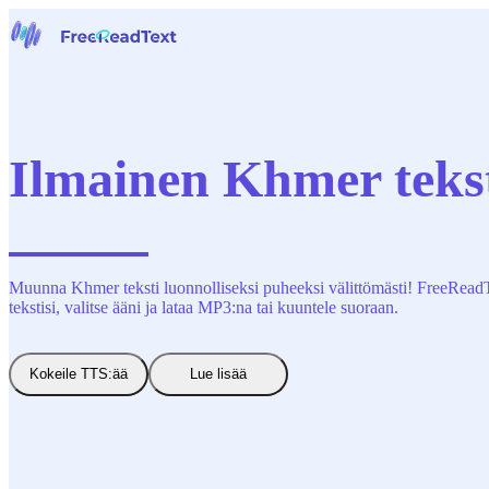
Etusivu
Puheesta tekstiksi
Työkalut
Uutiset
Ilmainen Khmer tekst
Hinnoittelu
Ota yhteyttä
Suomi
Muunna Khmer teksti luonnolliseksi puheeksi välittömästi! FreeReadText 
tekstisi, valitse ääni ja lataa MP3:na tai kuuntele suoraan.
Kokeile TTS:ää
Lue lisää