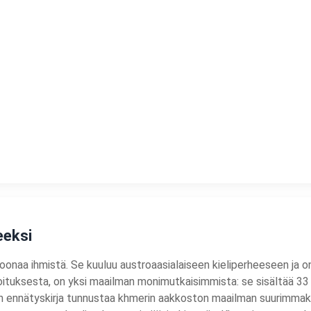
eeksi
ljoonaa ihmistä. Se kuuluu austroaasialaiseen kieliperheeseen ja 
rjoituksesta, on yksi maailman monimutkaisimmista: se sisältää 33 k
ennätyskirja tunnustaa khmerin aakkoston maailman suurimmaksi. T