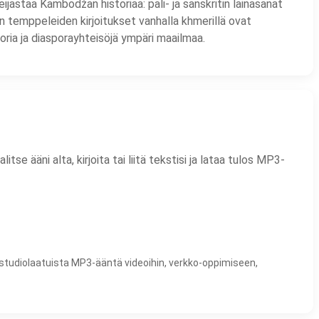
ijastaa Kambodžan historiaa: pali- ja sanskritin lainasanat
in temppeleiden kirjoitukset vanhalla khmerillä ovat
ia ja diasporayhteisöjä ympäri maailmaa.
 ääni alta, kirjoita tai liitä tekstisi ja lataa tulos MP3-
 studiolaatuista MP3-ääntä videoihin, verkko-oppimiseen,