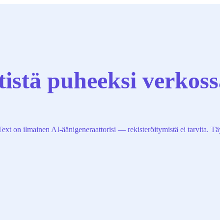
istä puheeksi verkoss
on ilmainen AI-äänigeneraattorisi — rekisteröitymistä ei tarvita. Täydel