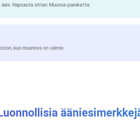
ja ääni. Napsauta sitten Muunna-painiketta.
oston, kun muunnos on valmis.
Luonnollisia ääniesimerkkej