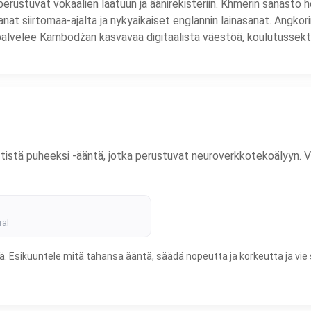
erustuvat vokaalien laatuun ja äänirekisteriin. Khmerin sanasto he
anat siirtomaa-ajalta ja nykyaikaiset englannin lainasanat. Angkor
lvelee Kambodžan kasvavaa digitaalista väestöä, koulutussektor
ä puheeksi -ääntä, jotka perustuvat neuroverkkotekoälyyn. Valitse
ral
. Esikuuntele mitä tahansa ääntä, säädä nopeutta ja korkeutta ja vie