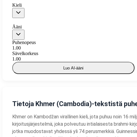
Kieli
Ääni
Puhenopeus
1.00
Sävelkorkeus
1.00
Luo AI-ääni
Tietoja Khmer (Cambodia)-tekstistä puh
Khmer on Kambodžan virallinen kieli, jota puhuu noin 16 mi
kirjoitusjärjestelmä, joka polveutuu intialaisesta brahmi-ki
jotka muodostavat yhdessä yli 74 perusmerkkiä. Guinnessin 