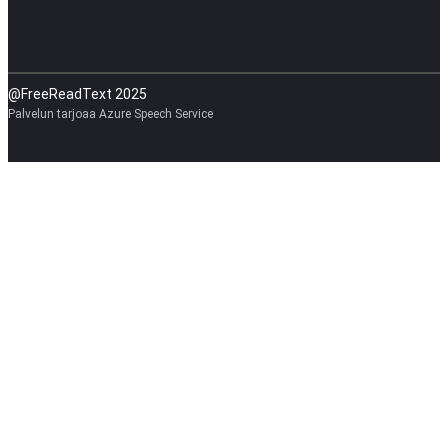
@FreeReadText 2025
Palvelun tarjoaa Azure Speech Service