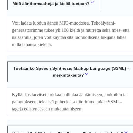
Mitä ääniformaatteja ja kieliä tuetaan?
Voit ladata luodun äänen MP3-muodossa. Tekoälyääni­
generaattorimme tukee yli 100 kieltä ja murretta sekä mies- että
naisäänillä, joten voit käyttää sitä luonnollisena lukijana lähes
millä tahansa kielellä.
Tuetaanko Speech Synthesis Markup Language (SSML) -
merkintäkieltä?
Kyllä. Jos tarvitset tarkkaa hallintaa ääntämiseen, taukoihin tai
painotukseen, tekstistä puheeksi -editorimme tukee SSML-
tageja edistyneeseen mukauttamiseen.