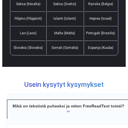
Saksa (Itävalta)
Saksa (Sveitsi)
Ranska (Belgia)
Filipino (Filippiinit)
Islanti (Islanti)
Heprea (Israel)
Lao (Laos)
Malta (Malta)
Portugali (Brasilia)
Slovakia (Slovakia)
Somali (Somalia)
Espanja (Kuuba)
Usein kysytyt kysymykset
Mikä on tekstistä puheeksi ja miten FreeReadText toimii?