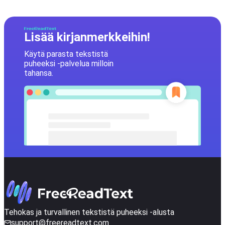
Lisää kirjanmerkkeihin!
Käytä parasta tekstistä
puheeksi -palvelua milloin
tahansa.
Tehokas ja turvallinen tekstistä puheeksi -alusta
support@freereadtext.com