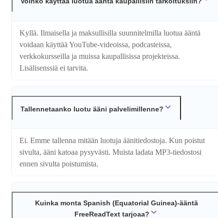
Voinko käyttää luotua ääntä kaupallisiin tarkoituksiin?
Kyllä. Ilmaisella ja maksullisilla suunnitelmilla luotua ääntä
voidaan käyttää YouTube-videoissa, podcasteissa,
verkkokursseilla ja muissa kaupallisissa projekteissa.
Lisälisenssiä ei tarvita.
Tallennetaanko luotu ääni palvelimillenne?
Ei. Emme tallenna mitään luotuja äänitiedostoja. Kun poistut
sivulta, ääni katoaa pysyvästi. Muista ladata MP3-tiedostosi
ennen sivulta poistumista.
Kuinka monta Spanish (Equatorial Guinea)-ääntä
FreeReadText tarjoaa?