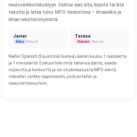
neuroverkkotekoälyyn. Valitse ääni alta, kirjoita tai liitä
tekstisi ja lataa tulos MP3-tiedostona – ilmaiseksi ja
ilman rekisteröitymistä.
Javier
Teresa
Mies
Neural
Nainen
Neural
Näihin Spanish (Equatorial Guinea)-ääniin kuuluu 1 naisääntä
ja 1 miesääntä. Esikuuntele mitä tahansa ääntä, säädä
nopeutta ja korkeutta ja vie studiolaatuista MP3-ääntä
videoihin, verkko-oppimiseen, podcasteihin ja
saavutettavuuteen.