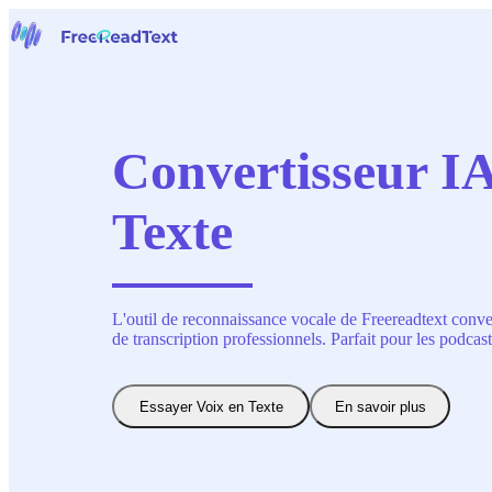
Page d'accueil
Voix en Texte
Outils
Actualités
Convertisseur IA
Tarifs
Nous contacter
Texte
Français
L'outil de reconnaissance vocale de Freereadtext conve
de transcription professionnels. Parfait pour les podcast
Essayer Voix en Texte
En savoir plus