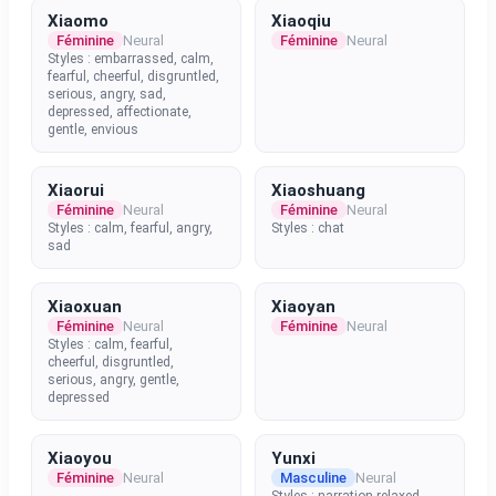
Xiaomo
Xiaoqiu
Féminine
Neural
Féminine
Neural
Styles : embarrassed, calm,
fearful, cheerful, disgruntled,
serious, angry, sad,
depressed, affectionate,
gentle, envious
Xiaorui
Xiaoshuang
Féminine
Neural
Féminine
Neural
Styles : calm, fearful, angry,
Styles : chat
sad
Xiaoxuan
Xiaoyan
Féminine
Neural
Féminine
Neural
Styles : calm, fearful,
cheerful, disgruntled,
serious, angry, gentle,
depressed
Xiaoyou
Yunxi
Féminine
Neural
Masculine
Neural
Styles : narration-relaxed,