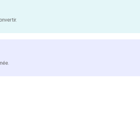
nvertir.
inée.