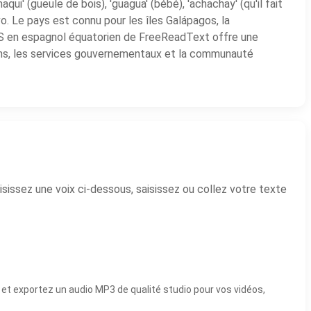
i' (gueule de bois), 'guagua' (bébé), 'achachay' (qu'il fait
lvo. Le pays est connu pour les îles Galápagos, la
e TTS en espagnol équatorien de FreeReadText offre une
oriens, les services gouvernementaux et la communauté
sissez une voix ci-dessous, saisissez ou collez votre texte
et exportez un audio MP3 de qualité studio pour vos vidéos,