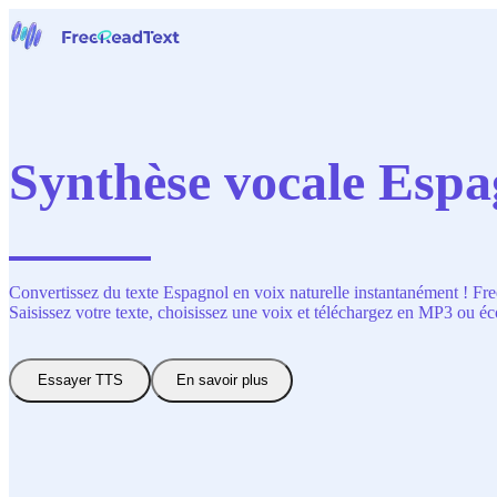
Page d'accueil
Voix en Texte
Outils
Actualités
Synthèse vocale Espag
Tarifs
Nous contacter
Français
Convertissez du texte Espagnol en voix naturelle instantanément ! Free
Saisissez votre texte, choisissez une voix et téléchargez en MP3 ou éc
Essayer TTS
En savoir plus