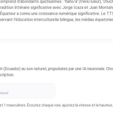
omprend d'abondants quichuismes : 'ñaño/a' (frère/sœur), 'chuchaqu
e tradition littéraire significative avec Jorge Icaza et Juan Monta
e. L'Équateur a connu une croissance numérique significative. L
, servant l'éducation interculturelle bilingue, les médias équat
Ecuador) au son naturel, propulsées par une IA neuronale. Choi
ription.
Neural
 1 masculines. Écoutez chaque voix, ajustez la vitesse et la hauteur, 