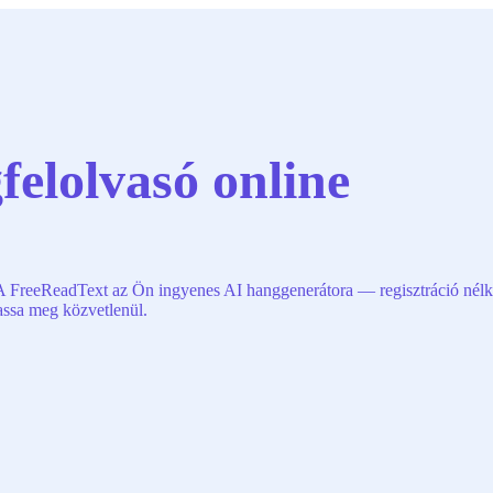
felolvasó online
A FreeReadText az Ön ingyenes AI hanggenerátora — regisztráció nélkü
gassa meg közvetlenül.