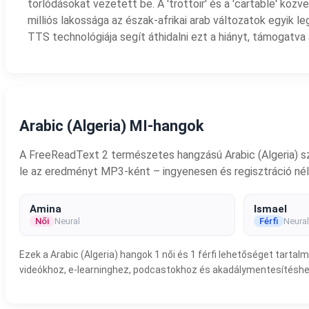
torlódásokat vezetett be. A 'trottoir' és a 'cartable' köz
milliós lakossága az észak-afrikai arab változatok egyik 
TTS technológiája segít áthidalni ezt a hiányt, támogatva
Arabic (Algeria) MI-hangok
A FreeReadText 2 természetes hangzású Arabic (Algeria) szö
le az eredményt MP3-ként – ingyenesen és regisztráció nél
Amina
Ismael
Női
Neural
Férfi
Neural
Ezek a Arabic (Algeria) hangok 1 női és 1 férfi lehetőséget tar
videókhoz, e-learninghez, podcastokhoz és akadálymentesítéshe