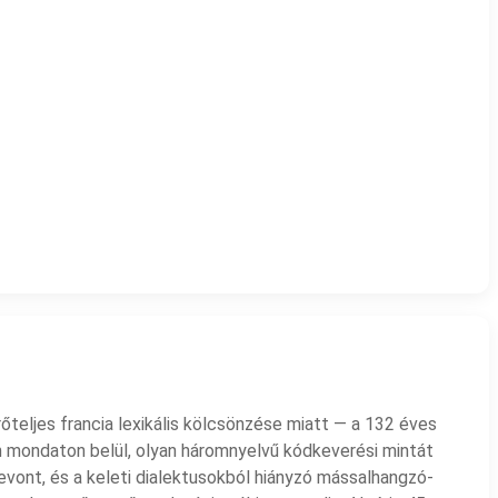
rőteljes francia lexikális kölcsönzése miatt — a 132 éves
n mondaton belül, olyan háromnyelvű kódkeverési mintát
zevont, és a keleti dialektusokból hiányzó mássalhangzó-