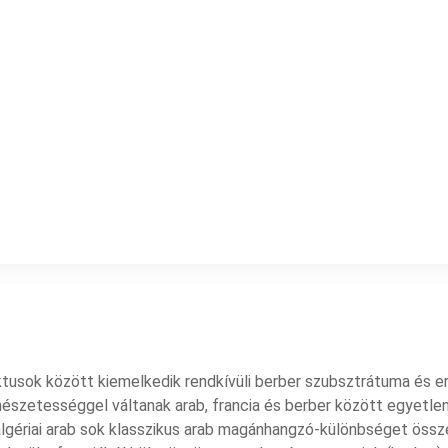
alektusok között kiemelkedik rendkívüli berber szubsztrátuma és e
észetességgel váltanak arab, francia és berber között egyetle
az algériai arab sok klasszikus arab magánhangzó-különbséget öss