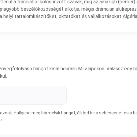
vetlenül a franciából kölcsönzött szavak, míg az amazigh (berber
legnagyobb beszélőközösségét alkotja, mégis drámaian alulrepreze
 a helyi tartalomkészítőket, oktatókat és vállalkozásokat Algéri
vegfelolvasó hangot kínál neurális MI alapokon. Válassz egy han
kül.
talmaznak. Hallgasd meg bármelyik hangot, állítsd be a sebességet és
z.