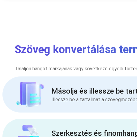
Szöveg konvertálása ter
Találjon hangot márkájának vagy következő egyedi törté
Másolja és illessze be tar
Illessze be a tartalmat a szövegmezőb
Szerkesztés és finomhan