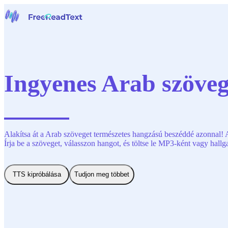
Főoldal
Beszédfelismerő
Eszközök
Hírek
Ingyenes Arab szöveg
Árak
Kapcsolat
Magyar
Alakítsa át a Arab szöveget természetes hangzású beszéddé azonnal! 
Írja be a szöveget, válasszon hangot, és töltse le MP3-ként vagy hall
TTS kipróbálása
Tudjon meg többet