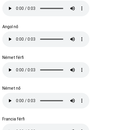
Angol nő
Német férfi
Német nő
Francia férfi