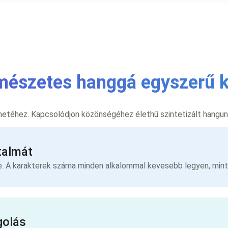
mészetes hanggá egyszerű k
netéhez. Kapcsolódjon közönségéhez élethű szintetizált hangun
talmát
e. A karakterek száma minden alkalommal kevesebb legyen, mint
golás