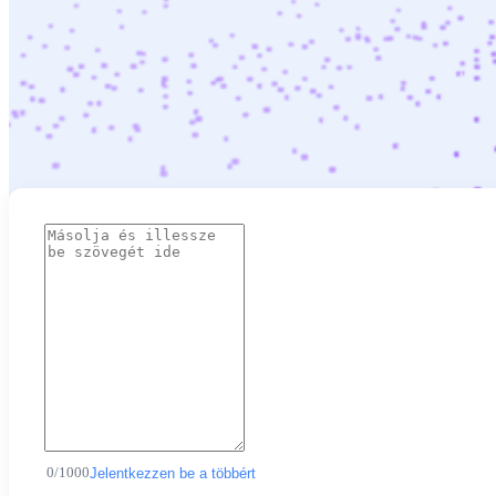
0
/
1000
Jelentkezzen be a többért