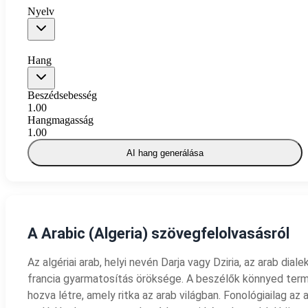
Nyelv
Hang
Beszédsebesség
1.00
Hangmagasság
1.00
AI hang generálása
A Arabic (Algeria) szövegfelolvasásról
Az algériai arab, helyi nevén Darja vagy Dziria, az arab di
francia gyarmatosítás öröksége. A beszélők könnyed term
hozva létre, amely ritka az arab világban. Fonológiailag 