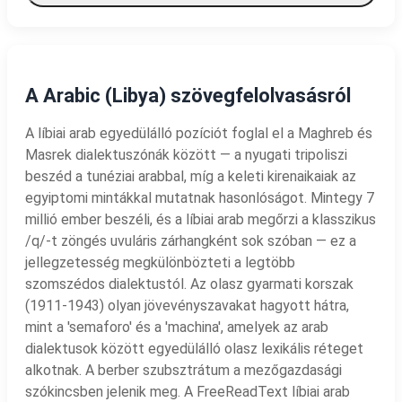
A Arabic (Libya) szövegfelolvasásról
A líbiai arab egyedülálló pozíciót foglal el a Maghreb és
Masrek dialektuszónák között — a nyugati tripoliszi
beszéd a tunéziai arabbal, míg a keleti kirenaikaiak az
egyiptomi mintákkal mutatnak hasonlóságot. Mintegy 7
millió ember beszéli, és a líbiai arab megőrzi a klasszikus
/q/-t zöngés uvuláris zárhangként sok szóban — ez a
jellegzetesség megkülönbözteti a legtöbb
szomszédos dialektustól. Az olasz gyarmati korszak
(1911-1943) olyan jövevényszavakat hagyott hátra,
mint a 'semaforo' és a 'machina', amelyek az arab
dialektusok között egyedülálló olasz lexikális réteget
alkotnak. A berber szubsztrátum a mezőgazdasági
szókincsben jelenik meg. A FreeReadText líbiai arab