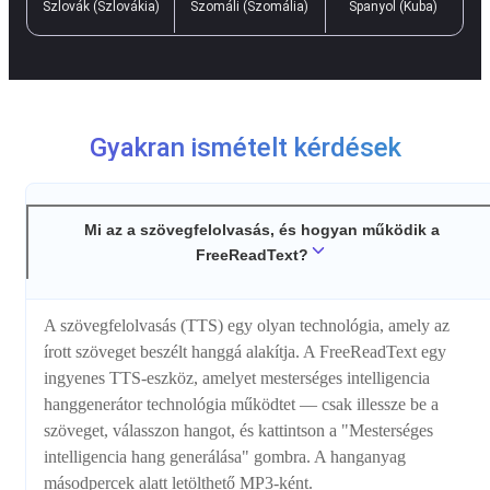
Szlovák (Szlovákia)
Szomáli (Szomália)
Spanyol (Kuba)
Gyakran ismételt kérdések
Mi az a szövegfelolvasás, és hogyan működik a
FreeReadText?
A szövegfelolvasás (TTS) egy olyan technológia, amely az
írott szöveget beszélt hanggá alakítja. A FreeReadText egy
ingyenes TTS-eszköz, amelyet mesterséges intelligencia
hanggenerátor technológia működtet — csak illessze be a
szöveget, válasszon hangot, és kattintson a "Mesterséges
intelligencia hang generálása" gombra. A hanganyag
másodpercek alatt letölthető MP3-ként.