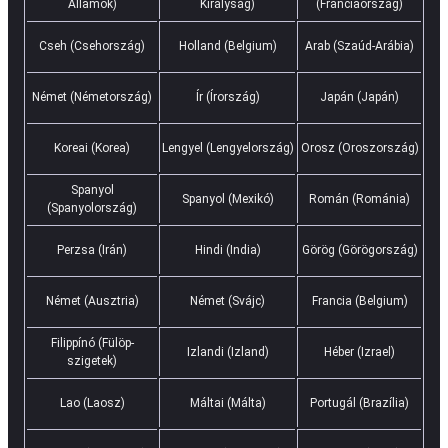
Államok)
Királyság)
(Franciaország)
Cseh (Csehország)
Holland (Belgium)
Arab (Szaúd-Arábia)
Német (Németország)
Ír (Írország)
Japán (Japán)
Koreai (Korea)
Lengyel (Lengyelország)
Orosz (Oroszország)
Spanyol
Spanyol (Mexikó)
Román (Románia)
(Spanyolország)
Perzsa (Irán)
Hindi (India)
Görög (Görögország)
Német (Ausztria)
Német (Svájc)
Francia (Belgium)
Filippínó (Fülöp-
Izlandi (Izland)
Héber (Izrael)
szigetek)
Lao (Laosz)
Máltai (Málta)
Portugál (Brazília)