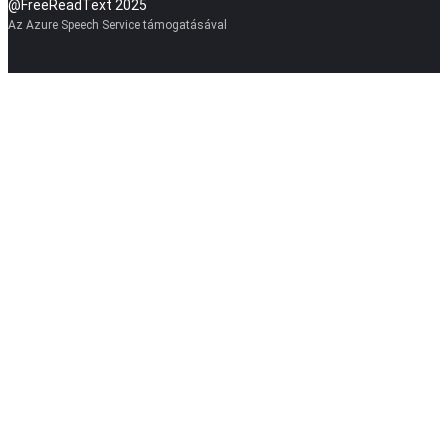
@FreeReadText 2025
Az Azure Speech Service támogatásával