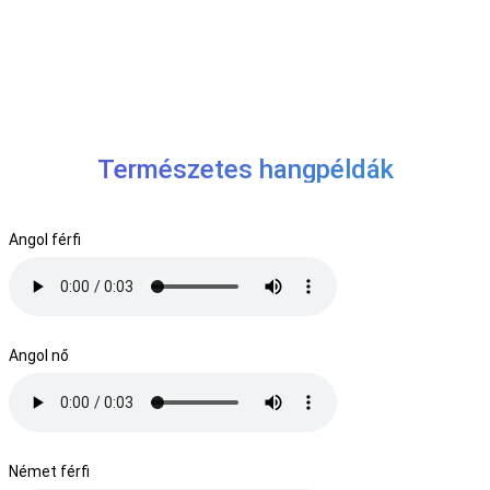
Természetes hangpéldák
Angol férfi
Angol nő
Német férfi