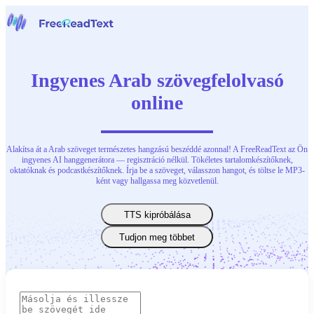
Főoldal
Beszédfelismerő
Ingyenes Arab szövegfelolvasó
Eszközök
Hírek
online
Árak
Kapcsolat
Alakítsa át a Arab szöveget természetes hangzású beszéddé azonnal! A FreeReadText az Ön
Magyar
ingyenes AI hanggenerátora — regisztráció nélkül. Tökéletes tartalomkészítőknek,
oktatóknak és podcastkészítőknek. Írja be a szöveget, válasszon hangot, és töltse le MP3-
ként vagy hallgassa meg közvetlenül.
TTS kipróbálása
Tudjon meg többet