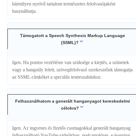
bármilyen nyelvű tartalom természetes felolvasójaként
használhatja.
Támogatott a Speech Synthesis Markup Language
(SSML)?
Igen. Ha pontos vezérlésre van szüksége a kiejtés, a szünetek
vagy a hangsúly felett, szövegfelolvasó szerkesztőnk támogatja
az SSML-címkéket a speciális testreszabáshoz.
Felhasználhatom a generált hanganyagot kereskedelmi
célokra?
Igen. Az ingyenes és fizetős csomagokkal generált hanganyag
felhasználható YouTube-videókban, podcastokban, e-learning