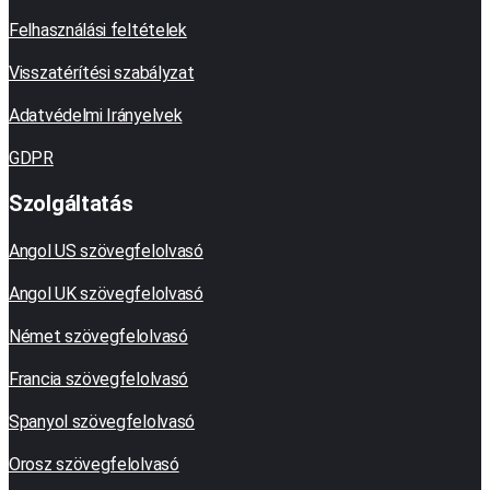
Felhasználási feltételek
Visszatérítési szabályzat
Adatvédelmi Irányelvek
GDPR
Szolgáltatás
Angol US szövegfelolvasó
Angol UK szövegfelolvasó
Német szövegfelolvasó
Francia szövegfelolvasó
Spanyol szövegfelolvasó
Orosz szövegfelolvasó