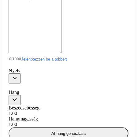
0
/
1000
Jelentkezzen be a többért
Nyelv
Hang
Beszédsebesség
1.00
Hangmagasság
1.00
AI hang generálása