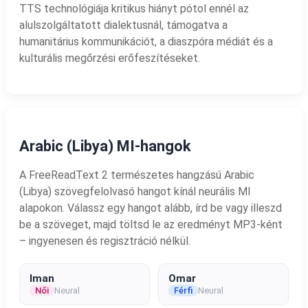
TTS technológiája kritikus hiányt pótol ennél az
alulszolgáltatott dialektusnál, támogatva a
humanitárius kommunikációt, a diaszpóra médiát és a
kulturális megőrzési erőfeszítéseket.
Arabic (Libya) MI-hangok
A FreeReadText 2 természetes hangzású Arabic
(Libya) szövegfelolvasó hangot kínál neurális MI
alapokon. Válassz egy hangot alább, írd be vagy illeszd
be a szöveget, majd töltsd le az eredményt MP3-ként
– ingyenesen és regisztráció nélkül.
Iman
Omar
Női
Neural
Férfi
Neural