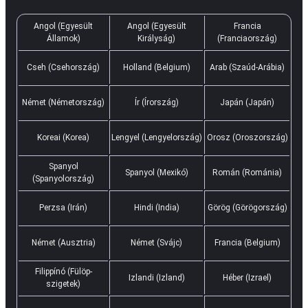
Angol (Egyesült
Angol (Egyesült
Francia
Államok)
Királyság)
(Franciaország)
Cseh (Csehország)
Holland (Belgium)
Arab (Szaúd-Arábia)
Német (Németország)
Ír (Írország)
Japán (Japán)
Koreai (Korea)
Lengyel (Lengyelország)
Orosz (Oroszország)
Spanyol
Spanyol (Mexikó)
Román (Románia)
(Spanyolország)
Perzsa (Irán)
Hindi (India)
Görög (Görögország)
Német (Ausztria)
Német (Svájc)
Francia (Belgium)
Filippínó (Fülöp-
Izlandi (Izland)
Héber (Izrael)
szigetek)