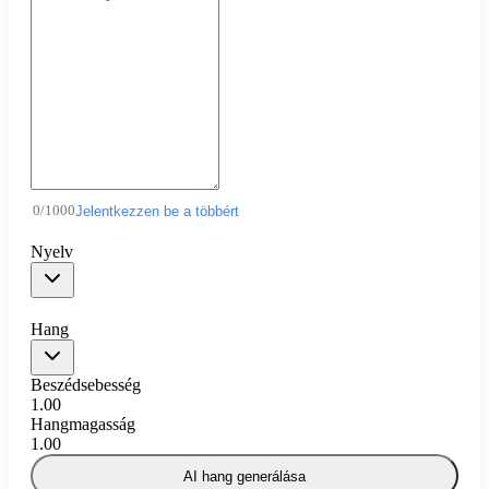
0
/
1000
Jelentkezzen be a többért
Nyelv
Hang
Beszédsebesség
1.00
Hangmagasság
1.00
AI hang generálása