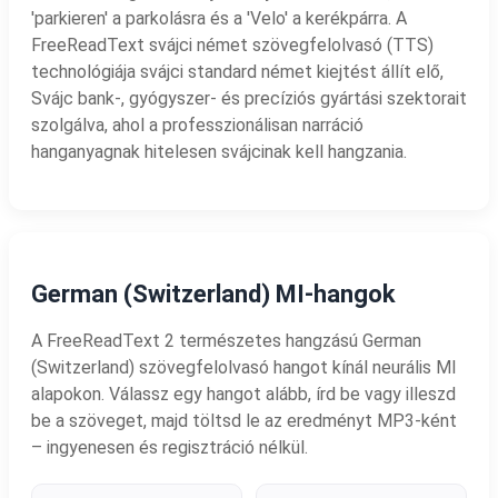
'parkieren' a parkolásra és a 'Velo' a kerékpárra. A
FreeReadText svájci német szövegfelolvasó (TTS)
technológiája svájci standard német kiejtést állít elő,
Svájc bank-, gyógyszer- és precíziós gyártási szektorait
szolgálva, ahol a professzionálisan narráció
hanganyagnak hitelesen svájcinak kell hangzania.
German (Switzerland) MI-hangok
A FreeReadText 2 természetes hangzású German
(Switzerland) szövegfelolvasó hangot kínál neurális MI
alapokon. Válassz egy hangot alább, írd be vagy illeszd
be a szöveget, majd töltsd le az eredményt MP3-ként
– ingyenesen és regisztráció nélkül.