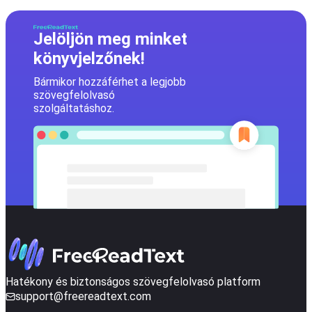
Jelöljön meg minket
könyvjelzőnek!
Bármikor hozzáférhet a legjobb
szövegfelolvasó
szolgáltatáshoz.
Hatékony és biztonságos szövegfelolvasó platform
support@freereadtext.com