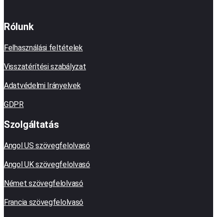
Rólunk
Felhasználási feltételek
Visszatérítési szabályzat
Adatvédelmi Irányelvek
GDPR
Szolgáltatás
Angol US szövegfelolvasó
Angol UK szövegfelolvasó
Német szövegfelolvasó
Francia szövegfelolvasó