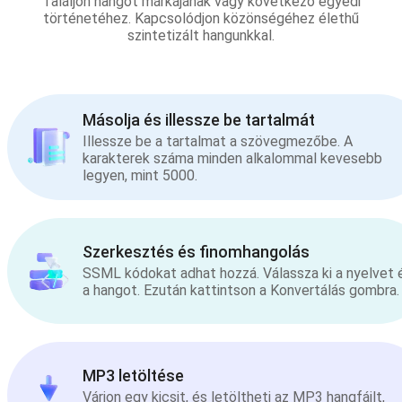
Találjon hangot márkájának vagy következő egyedi
történetéhez. Kapcsolódjon közönségéhez élethű
szintetizált hangunkkal.
Másolja és illessze be tartalmát
Illessze be a tartalmat a szövegmezőbe. A
karakterek száma minden alkalommal kevesebb
legyen, mint 5000.
Szerkesztés és finomhangolás
SSML kódokat adhat hozzá. Válassza ki a nyelvet 
a hangot. Ezután kattintson a Konvertálás gombra.
MP3 letöltése
Várjon egy kicsit, és letöltheti az MP3 hangfájlt,