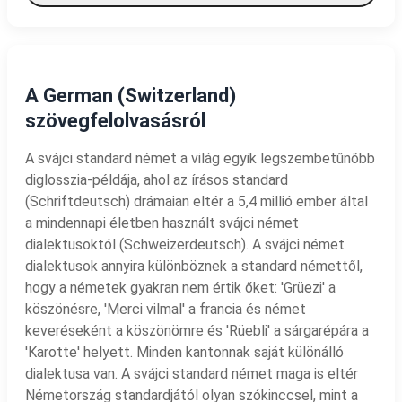
A German (Switzerland)
szövegfelolvasásról
A svájci standard német a világ egyik legszembetűnőbb
diglosszia-példája, ahol az írásos standard
(Schriftdeutsch) drámaian eltér a 5,4 millió ember által
a mindennapi életben használt svájci német
dialektusoktól (Schweizerdeutsch). A svájci német
dialektusok annyira különböznek a standard némettől,
hogy a németek gyakran nem értik őket: 'Grüezi' a
köszönésre, 'Merci vilmal' a francia és német
keveréseként a köszönömre és 'Rüebli' a sárgarépára a
'Karotte' helyett. Minden kantonnak saját különálló
dialektusa van. A svájci standard német maga is eltér
Németország standardjától olyan szókinccsel, mint a