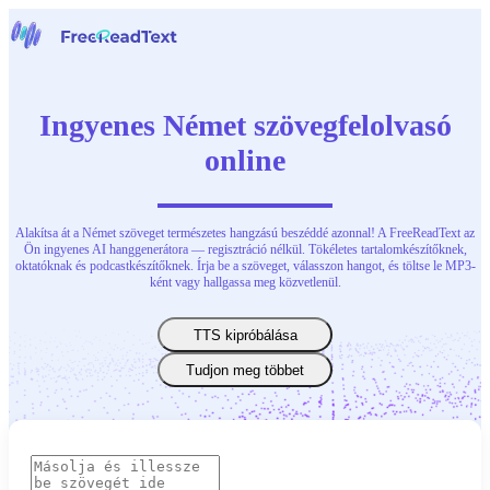
Főoldal
Beszédfelismerő
Ingyenes Német szövegfelolvasó
Eszközök
Hírek
online
Árak
Kapcsolat
Alakítsa át a Német szöveget természetes hangzású beszéddé azonnal! A FreeReadText az
Magyar
Ön ingyenes AI hanggenerátora — regisztráció nélkül. Tökéletes tartalomkészítőknek,
oktatóknak és podcastkészítőknek. Írja be a szöveget, válasszon hangot, és töltse le MP3-
ként vagy hallgassa meg közvetlenül.
TTS kipróbálása
Tudjon meg többet