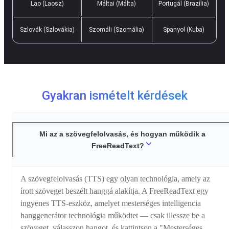
Lao (Laosz)
Máltai (Málta)
Portugál (Brazília)
Szlovák (Szlovákia)
Szomáli (Szomália)
Spanyol (Kuba)
Gyakran ismételt kérdések
Mi az a szövegfelolvasás, és hogyan működik a
FreeReadText?
A szövegfelolvasás (TTS) egy olyan technológia, amely az
írott szöveget beszélt hanggá alakítja. A FreeReadText egy
ingyenes TTS-eszköz, amelyet mesterséges intelligencia
hanggenerátor technológia működtet — csak illessze be a
szöveget, válasszon hangot, és kattintson a "Mesterséges