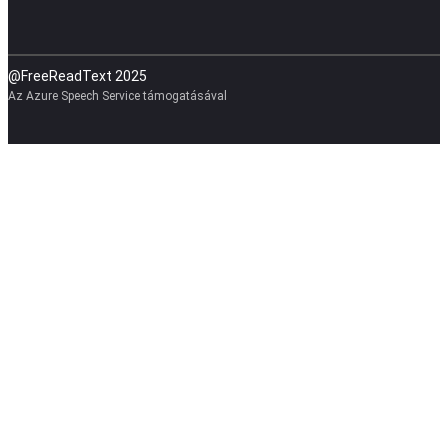
@FreeReadText 2025
Az Azure Speech Service támogatásával