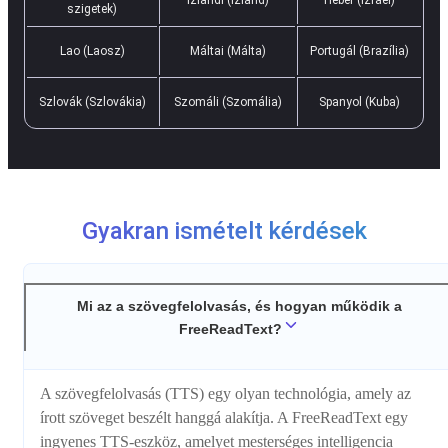
szigetek)
Lao (Laosz)
Máltai (Málta)
Portugál (Brazília)
Szlovák (Szlovákia)
Szomáli (Szomália)
Spanyol (Kuba)
Gyakran ismételt kérdések
Mi az a szövegfelolvasás, és hogyan működik a
FreeReadText?
A szövegfelolvasás (TTS) egy olyan technológia, amely az
írott szöveget beszélt hanggá alakítja. A FreeReadText egy
ingyenes TTS-eszköz, amelyet mesterséges intelligencia