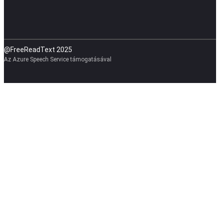
@FreeReadText 2025
Az Azure Speech Service támogatásával