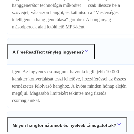
hanggenerátor technológia működtet — csak illessze be a
szöveget, válasszon hangot, és kattintson a "Mesterséges
intelligencia hang generálása" gombra. A hanganyag
másodpercek alatt letölthető MP3-ként.
A FreeReadText tényleg ingyenes?
Igen. Az ingyenes csomagunk havonta legfeljebb 10 000
karakter konvertálását teszi lehetővé, hozzáféréssel az összes
természetes felolvasó hanghoz. A kvóta minden hónap elején
megújul. Magasabb limitekért tekintse meg fizetős
csomagjainkat.
Milyen hangformátumok és nyelvek támogatottak?