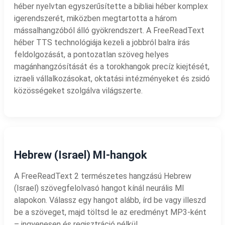
héber nyelvtan egyszerűsítette a bibliai héber komplex
igerendszerét, miközben megtartotta a három
mássalhangzóból álló gyökrendszert. A FreeReadText
héber TTS technológiája kezeli a jobbról balra írás
feldolgozását, a pontozatlan szöveg helyes
magánhangzósítását és a torokhangok precíz kiejtését,
izraeli vállalkozásokat, oktatási intézményeket és zsidó
közösségeket szolgálva világszerte.
Hebrew (Israel) MI-hangok
A FreeReadText 2 természetes hangzású Hebrew
(Israel) szövegfelolvasó hangot kínál neurális MI
alapokon. Válassz egy hangot alább, írd be vagy illeszd
be a szöveget, majd töltsd le az eredményt MP3-ként
– ingyenesen és regisztráció nélkül.