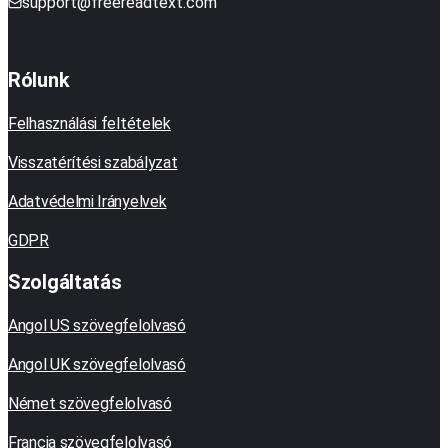
support@freereadtext.com
Rólunk
Felhasználási feltételek
Visszatérítési szabályzat
Adatvédelmi Irányelvek
GDPR
Szolgáltatás
Angol US szövegfelolvasó
Angol UK szövegfelolvasó
Német szövegfelolvasó
Francia szövegfelolvasó