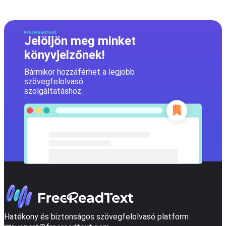
Jelöljön meg minket
könyvjelzőnek!
Bármikor hozzáférhet a legjobb
szövegfelolvasó
szolgáltatáshoz.
Hatékony és biztonságos szövegfelolvasó platform