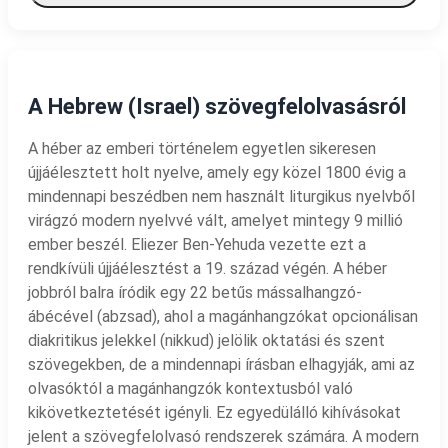
A Hebrew (Israel) szövegfelolvasásról
A héber az emberi történelem egyetlen sikeresen
újjáélesztett holt nyelve, amely egy közel 1800 évig a
mindennapi beszédben nem használt liturgikus nyelvből
virágzó modern nyelvvé vált, amelyet mintegy 9 millió
ember beszél. Eliezer Ben-Yehuda vezette ezt a
rendkívüli újjáélesztést a 19. század végén. A héber
jobbról balra íródik egy 22 betűs mássalhangzó-
ábécével (abzsad), ahol a magánhangzókat opcionálisan
diakritikus jelekkel (nikkud) jelölik oktatási és szent
szövegekben, de a mindennapi írásban elhagyják, ami az
olvasóktól a magánhangzók kontextusból való
kikövetkeztetését igényli. Ez egyedülálló kihívásokat
jelent a szövegfelolvasó rendszerek számára. A modern