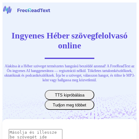
Főoldal
Beszédfelismerő
Ingyenes Héber szövegfelolvasó
Eszközök
Hírek
online
Árak
Kapcsolat
Alakítsa át a Héber szöveget természetes hangzású beszéddé azonnal! A FreeReadText az
Magyar
Ön ingyenes AI hanggenerátora — regisztráció nélkül. Tökéletes tartalomkészítőknek,
oktatóknak és podcastkészítőknek. Írja be a szöveget, válasszon hangot, és töltse le MP3-
ként vagy hallgassa meg közvetlenül.
TTS kipróbálása
Tudjon meg többet