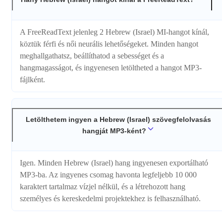
A FreeReadText jelenleg 2 Hebrew (Israel) MI-hangot kínál,
köztük férfi és női neurális lehetőségeket. Minden hangot
meghallgathatsz, beállíthatod a sebességet és a
hangmagasságot, és ingyenesen letöltheted a hangot MP3-
fájlként.
Letölthetem ingyen a Hebrew (Israel) szövegfelolvasás
hangját MP3-ként?
Igen. Minden Hebrew (Israel) hang ingyenesen exportálható
MP3-ba. Az ingyenes csomag havonta legfeljebb 10 000
karaktert tartalmaz vízjel nélkül, és a létrehozott hang
személyes és kereskedelmi projektekhez is felhasználható.