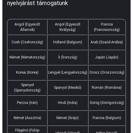
nyelvjárást támogatunk
Angol (Egyesült
Angol (Egyesült
Francia
Államok)
Királyság)
(Franciaország)
Cseh (Csehország)
Holland (Belgium)
Arab (Szaúd-Arábia)
Német (Németország)
Ír (Írország)
Japán (Japán)
Koreai (Korea)
Lengyel (Lengyelország)
Orosz (Oroszország)
Spanyol
Spanyol (Mexikó)
Román (Románia)
(Spanyolország)
Perzsa (Irán)
Hindi (India)
Görög (Görögország)
Német (Ausztria)
Német (Svájc)
Francia (Belgium)
Filippínó (Fülöp-
Izlandi (Izland)
Héber (Izrael)