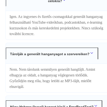
célokra?
Igen. Az ingyenes és fizetős csomagokkal generált hanganyag
felhasználható YouTube-videókban, podcastokban, e-learning
kurzusokon és más kereskedelmi projektekben. Nincs szükség
további licencre.
Tárolják a generált hanganyagot a szervereiken?
Nem. Nem tárolunk semmilyen generált hangfájlt. Amint
elhagyja az oldalt, a hanganyag véglegesen törlődik.
Győződjön meg róla, hogy letölti az MP3-fájlt, mielőtt
elnavigál.
Hány Hebrew (Israel) hangot kínál a FreeReadText?