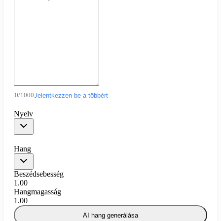
0
/
1000
Jelentkezzen be a többért
Nyelv
Hang
Beszédsebesség
1.00
Hangmagasság
1.00
AI hang generálása