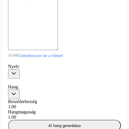
0
/
1000
Jelentkezzen be a többért
Nyelv
Hang
Beszédsebesség
1.00
Hangmagasság
1.00
AI hang generálása