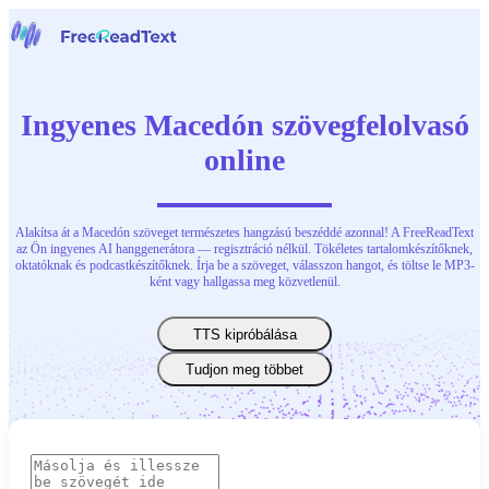
Főoldal
Beszédfelismerő
Ingyenes Macedón szövegfelolvasó
Eszközök
Hírek
online
Árak
Kapcsolat
Alakítsa át a Macedón szöveget természetes hangzású beszéddé azonnal! A FreeReadText
Magyar
az Ön ingyenes AI hanggenerátora — regisztráció nélkül. Tökéletes tartalomkészítőknek,
oktatóknak és podcastkészítőknek. Írja be a szöveget, válasszon hangot, és töltse le MP3-
ként vagy hallgassa meg közvetlenül.
TTS kipróbálása
Tudjon meg többet