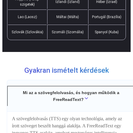
Izlandi (Izland)
Héber (Izrael)
szigetek)
Lao (Laosz)
Máltai (Málta)
Portugál (Brazília)
Szlovák (Szlovákia)
Szomáli (Szomália)
Spanyol (Kuba)
Gyakran ismételt kérdések
Mi az a szövegfelolvasás, és hogyan működik a
FreeReadText?
A szövegfelolvasás (TTS) egy olyan technológia, amely az
írott szöveget beszélt hanggá alakítja. A FreeReadText egy
ingyenes TTS-eszköz, amelyet mesterséges intelligencia