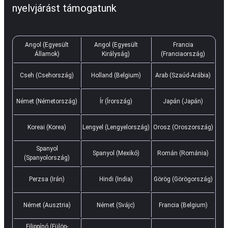
nyelvjárást támogatunk
Angol (Egyesült
Angol (Egyesült
Francia
Államok)
Királyság)
(Franciaország)
Cseh (Csehország)
Holland (Belgium)
Arab (Szaúd-Arábia)
Német (Németország)
Ír (Írország)
Japán (Japán)
Koreai (Korea)
Lengyel (Lengyelország)
Orosz (Oroszország)
Spanyol
Spanyol (Mexikó)
Román (Románia)
(Spanyolország)
Perzsa (Irán)
Hindi (India)
Görög (Görögország)
Német (Ausztria)
Német (Svájc)
Francia (Belgium)
Filippínó (Fülöp-