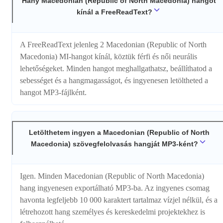
Hány Macedonian (Republic of North Macedonia) hangot
kínál a FreeReadText?
A FreeReadText jelenleg 2 Macedonian (Republic of North
Macedonia) MI-hangot kínál, köztük férfi és női neurális
lehetőségeket. Minden hangot meghallgathatsz, beállíthatod a
sebességet és a hangmagasságot, és ingyenesen letöltheted a
hangot MP3-fájlként.
Letölthetem ingyen a Macedonian (Republic of North
Macedonia) szövegfelolvasás hangját MP3-ként?
Igen. Minden Macedonian (Republic of North Macedonia)
hang ingyenesen exportálható MP3-ba. Az ingyenes csomag
havonta legfeljebb 10 000 karaktert tartalmaz vízjel nélkül, és a
létrehozott hang személyes és kereskedelmi projektekhez is