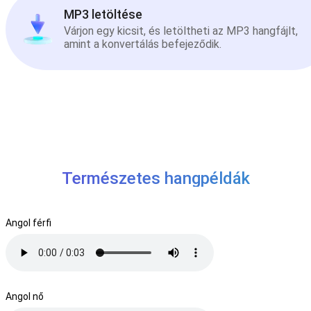
MP3 letöltése
Várjon egy kicsit, és letöltheti az MP3 hangfájlt,
amint a konvertálás befejeződik.
Természetes hangpéldák
Angol férfi
Angol nő