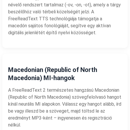
névelő rendszert tartalmaz (-ov, -on, -ot), amely a tárgy
beszélőhöz való térbeli közelségét jelzi. A
FreeReadText TTS technológiája támogatja a
macedón sajátos fonológiáját, segítve egy aktívan
digitális jelenlétét építő nyelvi közösséget.
Macedonian (Republic of North
Macedonia) MI-hangok
A FreeReadText 2 természetes hangzású Macedonian
(Republic of North Macedonia) szövegfelolvasó hangot
kínál neurális MI alapokon. Válassz egy hangot alább, írd
be vagy illeszd be a szöveget, majd töltsd le az
eredményt MP3-ként – ingyenesen és regisztráció
nélkül.