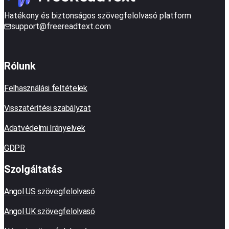
Hatékony és biztonságos szövegfelolvasó platform
support@freereadtext.com
Rólunk
Felhasználási feltételek
Visszatérítési szabályzat
Adatvédelmi Irányelvek
GDPR
Szolgáltatás
Angol US szövegfelolvasó
Angol UK szövegfelolvasó