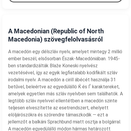
A Macedonian (Republic of North
Macedonia) szövegfelolvasásról
A macedón egy délszláv nyelv, amelyet mintegy 2 millió
ember beszél, elsősorban Észak-Macedóniában. 1945-
ben standardizálták Blaže Koneski nyelvész
vezetésével, így az egyik legfiatalabb kodifikált szláv
irodalmi nyelv. A macedón a cirill ábécét használja 31
betűvel, beleértve az egyedülálló Ќ és Ѓ karaktereket,
amelyek egyetlen más szláv nyelvben sem találhatók. A
legtöbb szláv nyelvvel ellentétben a macedón szinte
teljesen elveszítette az esetrendszert, ehelyett
elöljárószókra és szórendre támaszkodik — ezt a
jellemzőt a balkáni Sprachbund miatt osztja a bolgárral.
A macedón egyedülálló módon hármas határozott