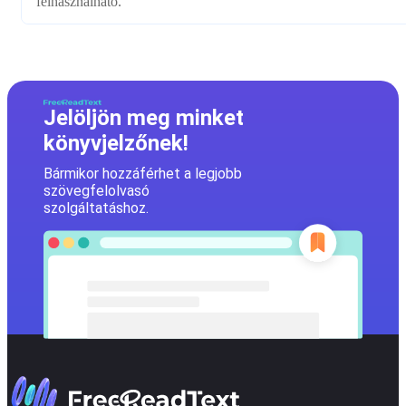
felhasználható.
Jelöljön meg minket
könyvjelzőnek!
Bármikor hozzáférhet a legjobb
szövegfelolvasó
szolgáltatáshoz.