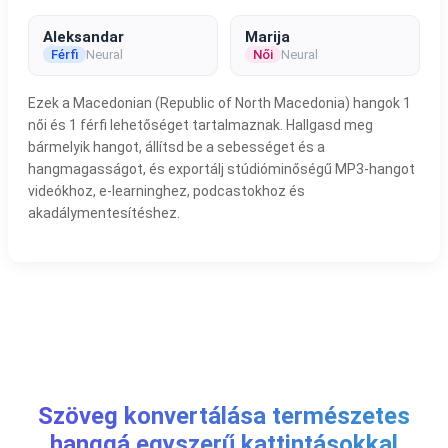
Aleksandar
Marija
Férfi
Neural
Női
Neural
Ezek a Macedonian (Republic of North Macedonia) hangok 1
női és 1 férfi lehetőséget tartalmaznak. Hallgasd meg
bármelyik hangot, állítsd be a sebességet és a
hangmagasságot, és exportálj stúdióminőségű MP3-hangot
videókhoz, e-learninghez, podcastokhoz és
akadálymentesítéshez.
Szöveg konvertálása természetes
hanggá egyszerű kattintásokkal