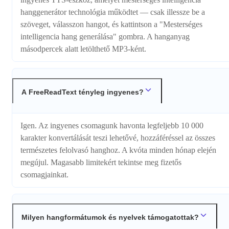
hanggenerátor technológia működtet — csak illessze be a
szöveget, válasszon hangot, és kattintson a "Mesterséges
intelligencia hang generálása" gombra. A hanganyag
másodpercek alatt letölthető MP3-ként.
A FreeReadText tényleg ingyenes?
Igen. Az ingyenes csomagunk havonta legfeljebb 10 000
karakter konvertálását teszi lehetővé, hozzáféréssel az összes
természetes felolvasó hanghoz. A kvóta minden hónap elején
megújul. Magasabb limitekért tekintse meg fizetős
csomagjainkat.
Milyen hangformátumok és nyelvek támogatottak?