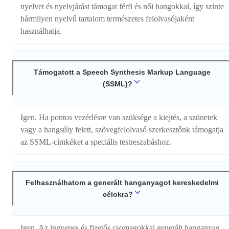
nyelvet és nyelvjárást támogat férfi és női hangokkal, így szinte
bármilyen nyelvű tartalom természetes felolvasójaként
használhatja.
Támogatott a Speech Synthesis Markup Language
(SSML)?
Igen. Ha pontos vezérlésre van szüksége a kiejtés, a szünetek
vagy a hangsúly felett, szövegfelolvasó szerkesztőnk támogatja
az SSML-címkéket a speciális testreszabáshoz.
Felhasználhatom a generált hanganyagot kereskedelmi
célokra?
Igen. Az ingyenes és fizetős csomagokkal generált hanganyag