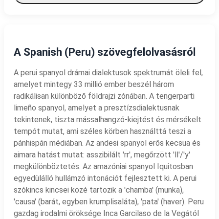
A Spanish (Peru) szövegfelolvasásról
A perui spanyol drámai dialektusok spektrumát öleli fel,
amelyet mintegy 33 millió ember beszél három
radikálisan különböző földrajzi zónában. A tengerparti
limeño spanyol, amelyet a presztízsdialektusnak
tekintenek, tiszta mássalhangzó-kiejtést és mérsékelt
tempót mutat, ami széles körben használttá teszi a
pánhispán médiában. Az andesi spanyol erős kecsua és
aimara hatást mutat: asszibilált 'rr', megőrzött 'll'/'y'
megkülönböztetés. Az amazóniai spanyol Iquitosban
egyedülálló hullámzó intonációt fejlesztett ki. A perui
szókincs kincsei közé tartozik a 'chamba' (munka),
'causa' (barát, egyben krumplisaláta), 'pata' (haver). Peru
gazdag irodalmi öröksége Inca Garcilaso de la Vegától