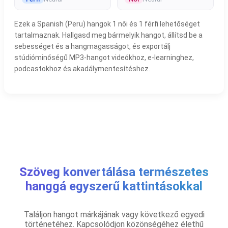
Ezek a Spanish (Peru) hangok 1 női és 1 férfi lehetőséget
tartalmaznak. Hallgasd meg bármelyik hangot, állítsd be a
sebességet és a hangmagasságot, és exportálj
stúdióminőségű MP3-hangot videókhoz, e-learninghez,
podcastokhoz és akadálymentesítéshez.
Szöveg konvertálása természetes
hanggá egyszerű kattintásokkal
Találjon hangot márkájának vagy következő egyedi
történetéhez. Kapcsolódjon közönségéhez élethű