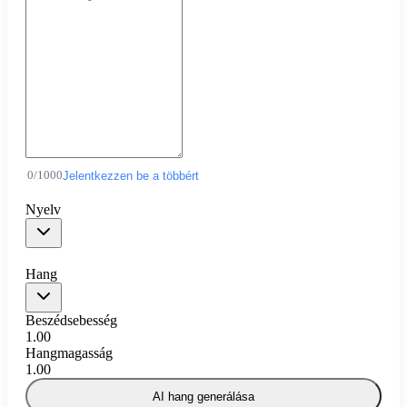
0
/
1000
Jelentkezzen be a többért
Nyelv
Hang
Beszédsebesség
1.00
Hangmagasság
1.00
AI hang generálása