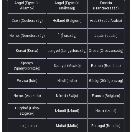
Angol (Egyesült
Angol (Egyesült
Francia
Államok)
Királyság)
(Franciaország)
Cseh (Csehország)
Holland (Belgium)
Arab (Szaúd-Arábia)
Német (Németország)
Ír (Írország)
Japán (Japán)
Koreai (Korea)
Lengyel (Lengyelország)
Orosz (Oroszország)
Spanyol
Spanyol (Mexikó)
Román (Románia)
(Spanyolország)
Perzsa (Irán)
Hindi (India)
Görög (Görögország)
Német (Ausztria)
Német (Svájc)
Francia (Belgium)
Filippínó (Fülöp-
Izlandi (Izland)
Héber (Izrael)
szigetek)
Lao (Laosz)
Máltai (Málta)
Portugál (Brazília)