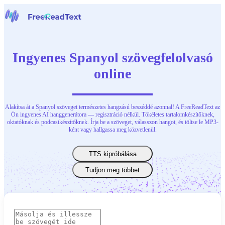
Főoldal
Beszédfelismerő
Ingyenes Spanyol szövegfelolvasó
Eszközök
Hírek
online
Árak
Kapcsolat
Alakítsa át a Spanyol szöveget természetes hangzású beszéddé azonnal! A FreeReadText az
Magyar
Ön ingyenes AI hanggenerátora — regisztráció nélkül. Tökéletes tartalomkészítőknek,
oktatóknak és podcastkészítőknek. Írja be a szöveget, válasszon hangot, és töltse le MP3-
ként vagy hallgassa meg közvetlenül.
TTS kipróbálása
Tudjon meg többet