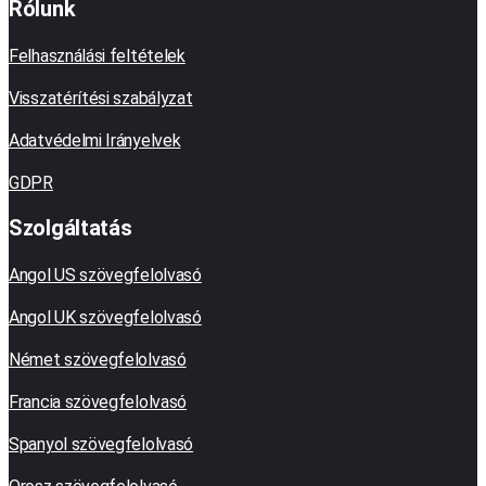
Rólunk
Felhasználási feltételek
Visszatérítési szabályzat
Adatvédelmi Irányelvek
GDPR
Szolgáltatás
Angol US szövegfelolvasó
Angol UK szövegfelolvasó
Német szövegfelolvasó
Francia szövegfelolvasó
Spanyol szövegfelolvasó