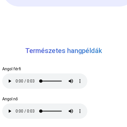
Természetes hangpéldák
Angol férfi
Angol nő