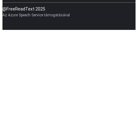
@FreeReadText 2025
Az Azure Speech Service támogatásával