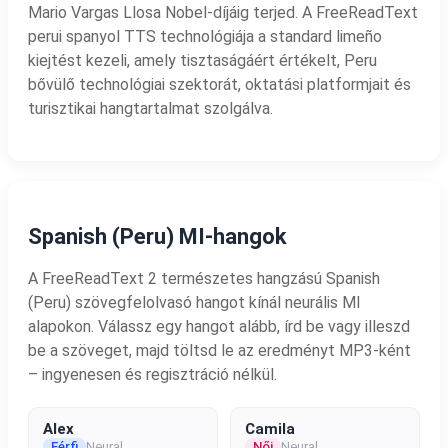
Mario Vargas Llosa Nobel-díjáig terjed. A FreeReadText
perui spanyol TTS technológiája a standard limeño
kiejtést kezeli, amely tisztaságáért értékelt, Peru
bővülő technológiai szektorát, oktatási platformjait és
turisztikai hangtartalmat szolgálva.
Spanish (Peru) MI-hangok
A FreeReadText 2 természetes hangzású Spanish
(Peru) szövegfelolvasó hangot kínál neurális MI
alapokon. Válassz egy hangot alább, írd be vagy illeszd
be a szöveget, majd töltsd le az eredményt MP3-ként
– ingyenesen és regisztráció nélkül.
Alex
Camila
Férfi
Neural
Női
Neural