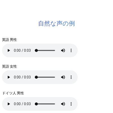
自然な声の例
英語 男性
英語 女性
ドイツ人 男性