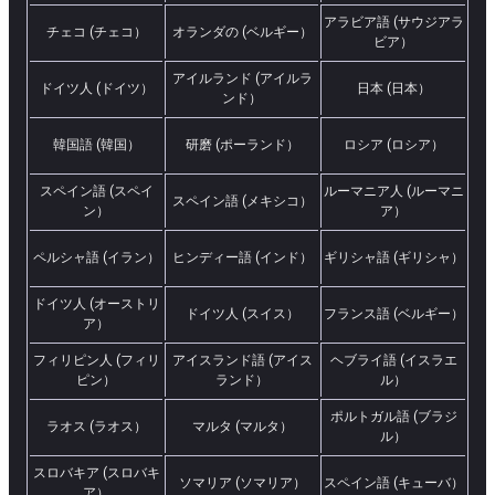
アラビア語 (サウジアラ
チェコ (チェコ）
オランダの (ベルギー）
ビア）
アイルランド (アイルラ
ドイツ人 (ドイツ）
日本 (日本）
ンド）
韓国語 (韓国）
研磨 (ポーランド）
ロシア (ロシア）
スペイン語 (スペイ
ルーマニア人 (ルーマニ
スペイン語 (メキシコ）
ン）
ア）
ペルシャ語 (イラン）
ヒンディー語 (インド）
ギリシャ語 (ギリシャ）
ドイツ人 (オーストリ
ドイツ人 (スイス）
フランス語 (ベルギー）
ア）
フィリピン人 (フィリ
アイスランド語 (アイス
ヘブライ語 (イスラエ
ピン）
ランド）
ル）
ポルトガル語 (ブラジ
ラオス (ラオス）
マルタ (マルタ）
ル）
スロバキア (スロバキ
ソマリア (ソマリア）
スペイン語 (キューバ）
ア）