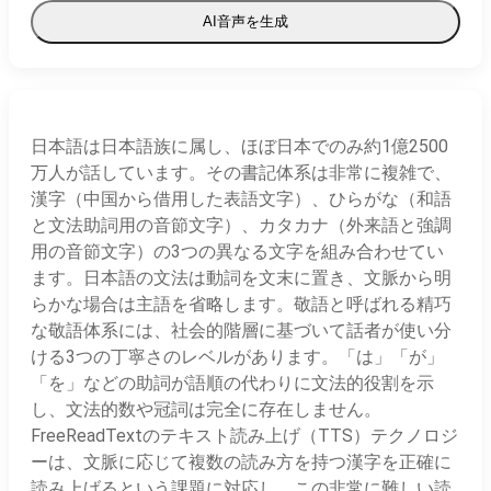
AI音声を生成
日本語は日本語族に属し、ほぼ日本でのみ約1億2500
万人が話しています。その書記体系は非常に複雑で、
漢字（中国から借用した表語文字）、ひらがな（和語
と文法助詞用の音節文字）、カタカナ（外来語と強調
用の音節文字）の3つの異なる文字を組み合わせてい
ます。日本語の文法は動詞を文末に置き、文脈から明
らかな場合は主語を省略します。敬語と呼ばれる精巧
な敬語体系には、社会的階層に基づいて話者が使い分
ける3つの丁寧さのレベルがあります。「は」「が」
「を」などの助詞が語順の代わりに文法的役割を示
し、文法的数や冠詞は完全に存在しません。
FreeReadTextのテキスト読み上げ（TTS）テクノロジ
ーは、文脈に応じて複数の読み方を持つ漢字を正確に
読み上げるという課題に対応し、この非常に難しい読