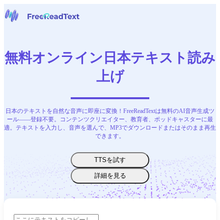
ホームページ
音声からテキストへ
無料オンライン日本テキスト読み
ツール
ニュース
上げ
料金
お問い合わせ
日本のテキストを自然な音声に即座に変換！FreeReadTextは無料のAI音声生成ツ
日本語
ール——登録不要。コンテンツクリエイター、教育者、ポッドキャスターに最
適。テキストを入力し、音声を選んで、MP3でダウンロードまたはそのまま再生
できます。
TTSを試す
詳細を見る