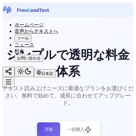
ホームページ
音声からテキストへ
ツール
ニュース
シンプルで透明な料金
料金
お問い合わせ
体系
日本語
テキスト読み上げニーズに最適なプランをお選びくだ
さい。無料で始めて、成長に合わせてアップグレー
ド。
月額
一括購入