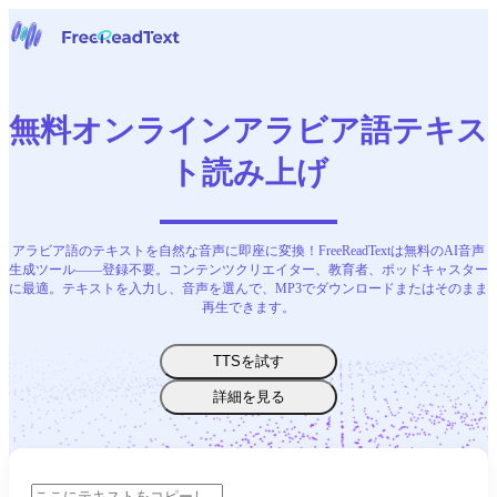
ホームページ
音声からテキストへ
無料オンラインアラビア語テキス
ツール
ニュース
ト読み上げ
料金
お問い合わせ
アラビア語のテキストを自然な音声に即座に変換！FreeReadTextは無料のAI音声
日本語
生成ツール——登録不要。コンテンツクリエイター、教育者、ポッドキャスター
に最適。テキストを入力し、音声を選んで、MP3でダウンロードまたはそのまま
再生できます。
TTSを試す
詳細を見る