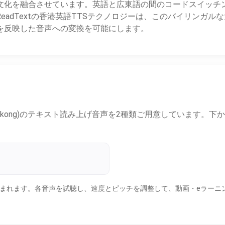
文化を融合させています。英語と広東語の間のコードスイッチ
ReadTextの香港英語TTSテクノロジーは、このバイリンガ
を反映した音声への変換を可能にします。
ish (Hongkong)のテキスト読み上げ音声を2種類ご用意して
男性1種類が含まれます。各音声を試聴し、速度とピッチを調整して、動画・e