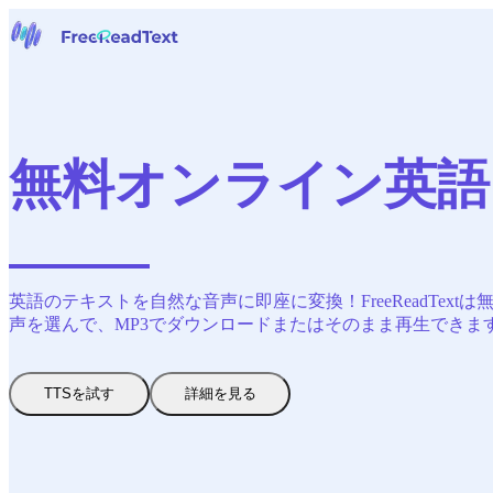
ホームページ
音声からテキストへ
ツール
ニュース
無料オンライン英語
料金
お問い合わせ
日本語
英語のテキストを自然な音声に即座に変換！FreeReadT
声を選んで、MP3でダウンロードまたはそのまま再生できま
TTSを試す
詳細を見る