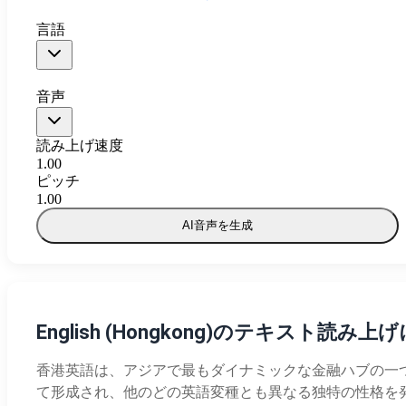
言語
音声
読み上げ速度
1.00
ピッチ
1.00
AI音声を生成
English (Hongkong)のテキスト読み
香港英語は、アジアで最もダイナミックな金融ハブの一つ
て形成され、他のどの英語変種とも異なる独特の性格を発展