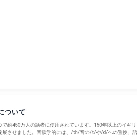
上げについて
で約450万人の話者に使用されています。150年以上のイギ
させました。音韻学的には、/th/音の/t/や/d/への置換