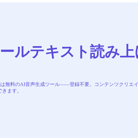
ールテキスト読み上
dTextは無料のAI音声生成ツール——登録不要。コンテンツク
できます。