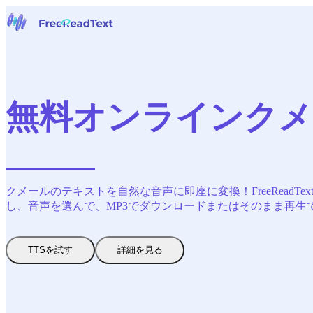
ホームページ
音声からテキストへ
ツール
ニュース
無料オンラインクメ
料金
お問い合わせ
日本語
クメールのテキストを自然な音声に即座に変換！FreeRea
し、音声を選んで、MP3でダウンロードまたはそのまま再生
TTSを試す
詳細を見る