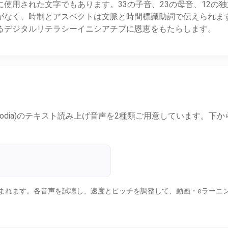
使用された文字でもあります。33の子音、23の母音、12の
く、時制とアスペクトは文脈と時間標識助詞で伝えられます。Fre
るデジタルリテラシーイニシアチブに恩恵をもたらします。
r (Cambodia)のテキスト読み上げ音声を2種類ご用意してい
性1種類が含まれます。各音声を試聴し、速度とピッチを調整して、動画・e