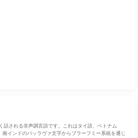
広く話される非声調言語です。これはタイ語、ベトナム
、南インドのパッラヴァ文字からブラーフミー系統を通じ