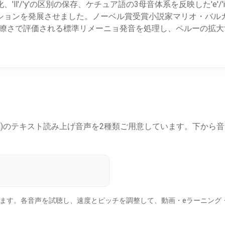
ll'/'y'の区別の保存、ケチュア語の3母音体系を反映した'e'/'
ションを発展させました。ノーベル賞受賞小説家マリオ・バル
は、その明瞭さで評価される標準リメーニョ発音を処理し、ペルーの
ish (Peru)のテキスト読み上げ音声を2種類ご用意しています
類が含まれます。各音声を試聴し、速度とピッチを調整して、動画・eラーニ