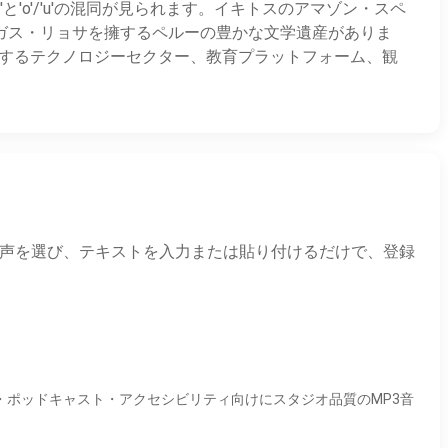
i'と'o'/'u'の混同が見られます。イキトスのアマゾン・スペ
ガス・リョサを擁するペルーの豊かな文学遺産がありま
拡大するテクノロジーセクター、教育プラットフォーム、観
。下から音声を選び、テキストを入力または貼り付けるだけで、登録
ング・ポッドキャスト・アクセシビリティ向けにスタジオ品質のMP3音