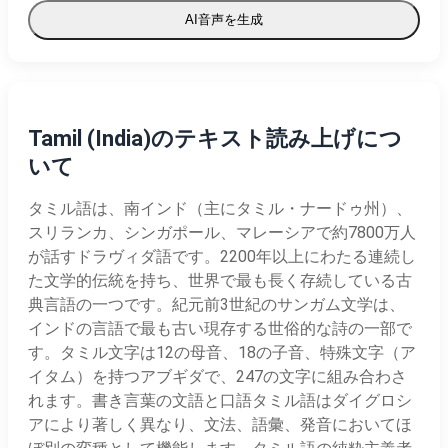
AI音声を生成
Tamil (India)のテキスト読み上げにつ
いて
タミル語は、南インド（主にタミル・ナードゥ州）、
スリランカ、シンガポール、マレーシアで約7800万人
が話すドラヴィダ語です。2200年以上にわたる連続し
た文学的伝統を持ち、世界で最も長く存続している古
典言語の一つです。紀元前3世紀のサンガム文学は、
インドの言語で最も古い現存する世俗的な詩の一部で
す。タミル文字は12の母音、18の子音、特殊文字（ア
イタム）を持つアブギダで、247の文字に組み合わさ
れます。書き言葉の文語と口語タミル語はダイグロシ
アにより著しく異なり、文法、語彙、発音においてほ