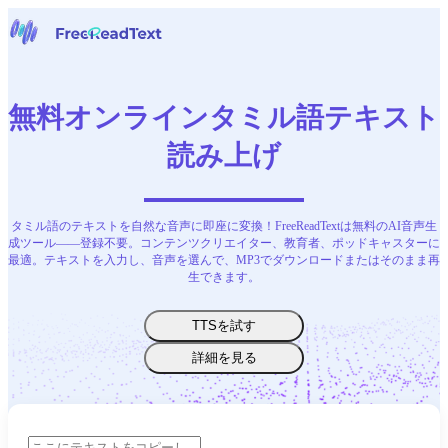
ホームページ
音声からテキストへ
無料オンラインタミル語テキスト
ツール
ニュース
読み上げ
料金
お問い合わせ
タミル語のテキストを自然な音声に即座に変換！FreeReadTextは無料のAI音声生
日本語
成ツール——登録不要。コンテンツクリエイター、教育者、ポッドキャスターに
最適。テキストを入力し、音声を選んで、MP3でダウンロードまたはそのまま再
生できます。
TTSを試す
詳細を見る