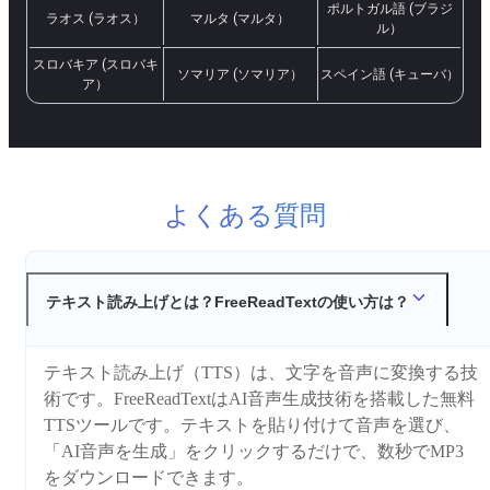
ポルトガル語 (ブラジ
ラオス (ラオス）
マルタ (マルタ）
ル）
スロバキア (スロバキ
ソマリア (ソマリア）
スペイン語 (キューバ）
ア）
よくある質問
テキスト読み上げとは？FreeReadTextの使い方は？
テキスト読み上げ（TTS）は、文字を音声に変換する技
術です。FreeReadTextはAI音声生成技術を搭載した無料
TTSツールです。テキストを貼り付けて音声を選び、
「AI音声を生成」をクリックするだけで、数秒でMP3
をダウンロードできます。