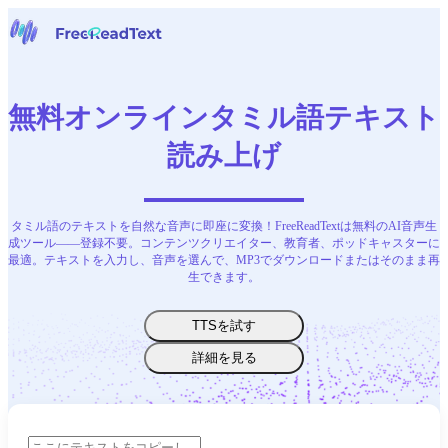
ホームページ
音声からテキストへ
無料オンラインタミル語テキスト
ツール
ニュース
読み上げ
料金
お問い合わせ
タミル語のテキストを自然な音声に即座に変換！FreeReadTextは無料のAI音声生
日本語
成ツール——登録不要。コンテンツクリエイター、教育者、ポッドキャスターに
最適。テキストを入力し、音声を選んで、MP3でダウンロードまたはそのまま再
生できます。
TTSを試す
詳細を見る