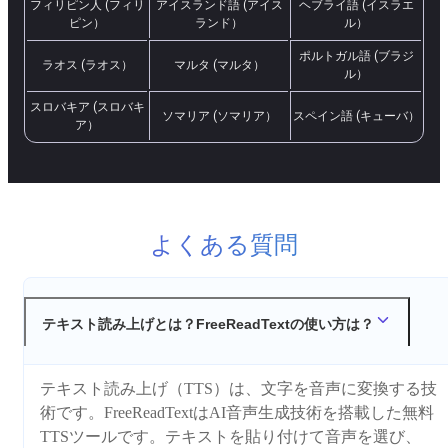
フィリピン人 (フィリ
アイスランド語 (アイス
ヘブライ語 (イスラエ
ピン）
ランド）
ル）
ポルトガル語 (ブラジ
ラオス (ラオス）
マルタ (マルタ）
ル）
スロバキア (スロバキ
ソマリア (ソマリア）
スペイン語 (キューバ）
ア）
よくある質問
テキスト読み上げとは？FreeReadTextの使い方は？
テキスト読み上げ（TTS）は、文字を音声に変換する技
術です。FreeReadTextはAI音声生成技術を搭載した無料
TTSツールです。テキストを貼り付けて音声を選び、