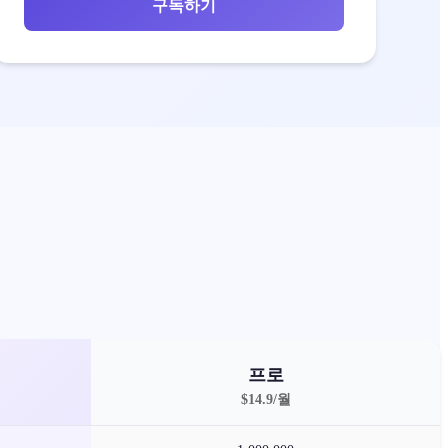
구독하기
프로
$
14.9
/
월