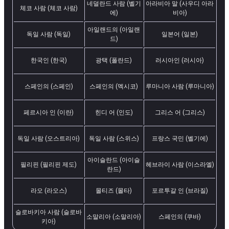
네덜란드 사람 (벨기
아라비아 말 (사우디 아라
체코 사람 (체코 사람)
에)
비아)
아일랜드의 (아일랜
독일 사람 (독일)
일본어 (일본)
드)
한국인 (한국)
광택 (폴란드)
러시아인 (러시아)
스페인의 (스페인)
스페인의 (멕시코)
루마니아 사람 (루마니아)
페르시아 인 (이란)
힌디 어 (인도)
그리스 어 (그리스)
독일 사람 (오스트리아)
독일 사람 (스위스)
프랑스 국민 (벨기에)
아이슬란드 (아이슬
필리핀 (필리핀 제도)
헤브라이 사람 (이스라엘)
란드)
라오 (라오스)
몰티즈 (몰타)
포르투갈 인 (브라질)
슬로바키아 사람 (슬로바
소말리아 (소말리아)
스페인의 (쿠바)
키아)