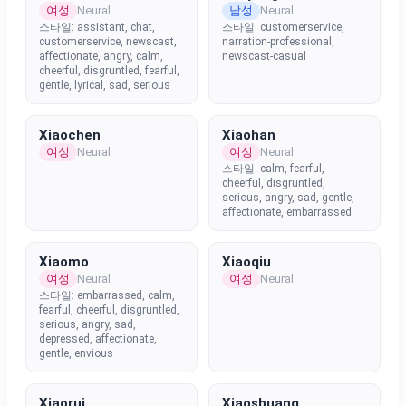
여성
남성
Neural
Neural
스타일: assistant, chat,
스타일: customerservice,
customerservice, newscast,
narration-professional,
affectionate, angry, calm,
newscast-casual
cheerful, disgruntled, fearful,
gentle, lyrical, sad, serious
Xiaochen
Xiaohan
여성
여성
Neural
Neural
스타일: calm, fearful,
cheerful, disgruntled,
serious, angry, sad, gentle,
affectionate, embarrassed
Xiaomo
Xiaoqiu
여성
여성
Neural
Neural
스타일: embarrassed, calm,
fearful, cheerful, disgruntled,
serious, angry, sad,
depressed, affectionate,
gentle, envious
Xiaorui
Xiaoshuang