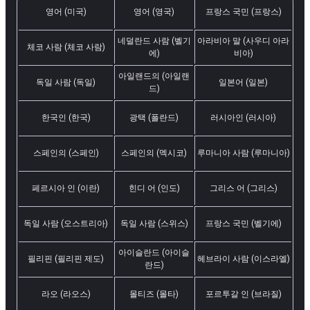
영어 (미국)
영어 (영국)
프랑스 국민 (프랑스)
네덜란드 사람 (벨기
아라비아 말 (사우디 아라
체코 사람 (체코 사람)
에)
비아)
아일랜드의 (아일랜
독일 사람 (독일)
일본어 (일본)
드)
한국인 (한국)
광택 (폴란드)
러시아인 (러시아)
스페인의 (스페인)
스페인의 (멕시코)
루마니아 사람 (루마니아)
페르시아 인 (이란)
힌디 어 (인도)
그리스 어 (그리스)
독일 사람 (오스트리아)
독일 사람 (스위스)
프랑스 국민 (벨기에)
아이슬란드 (아이슬
필리핀 (필리핀 제도)
헤브라이 사람 (이스라엘)
란드)
라오 (라오스)
몰티즈 (몰타)
포르투갈 인 (브라질)