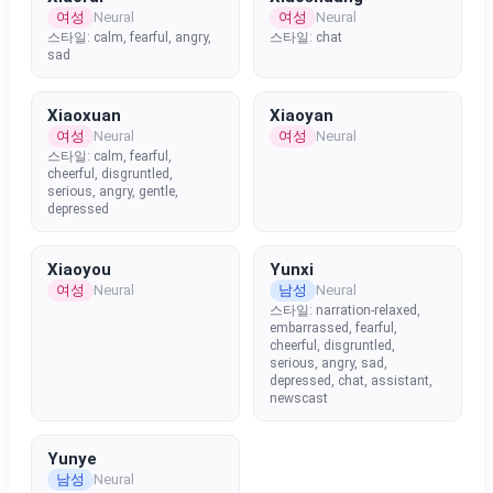
여성
여성
Neural
Neural
스타일: calm, fearful, angry,
스타일: chat
sad
Xiaoxuan
Xiaoyan
여성
여성
Neural
Neural
스타일: calm, fearful,
cheerful, disgruntled,
serious, angry, gentle,
depressed
Xiaoyou
Yunxi
여성
남성
Neural
Neural
스타일: narration-relaxed,
embarrassed, fearful,
cheerful, disgruntled,
serious, angry, sad,
depressed, chat, assistant,
newscast
Yunye
남성
Neural