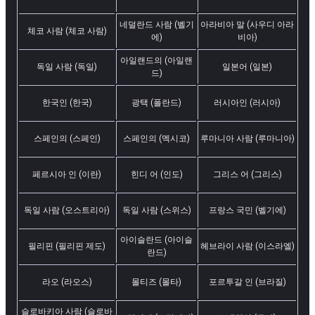
네덜란드 사람 (벨기
아라비아 말 (사우디 아라
체코 사람 (체코 사람)
에)
비아)
아일랜드의 (아일랜
독일 사람 (독일)
일본어 (일본)
드)
한국인 (한국)
광택 (폴란드)
러시아인 (러시아)
스페인의 (스페인)
스페인의 (멕시코)
루마니아 사람 (루마니아)
페르시아 인 (이란)
힌디 어 (인도)
그리스 어 (그리스)
독일 사람 (오스트리아)
독일 사람 (스위스)
프랑스 국민 (벨기에)
아이슬란드 (아이슬
필리핀 (필리핀 제도)
헤브라이 사람 (이스라엘)
란드)
라오 (라오스)
몰티즈 (몰타)
포르투갈 인 (브라질)
슬로바키아 사람 (슬로바