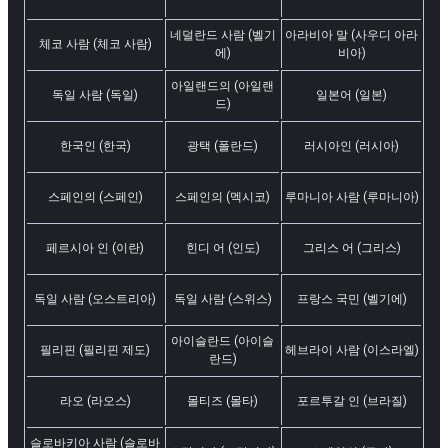
네덜란드 사람 (벨기
아라비아 말 (사우디 아라
체코 사람 (체코 사람)
에)
비아)
아일랜드의 (아일랜
독일 사람 (독일)
일본어 (일본)
드)
한국인 (한국)
광택 (폴란드)
러시아인 (러시아)
스페인의 (스페인)
스페인의 (멕시코)
루마니아 사람 (루마니아)
페르시아 인 (이란)
힌디 어 (인도)
그리스 어 (그리스)
독일 사람 (오스트리아)
독일 사람 (스위스)
프랑스 국민 (벨기에)
아이슬란드 (아이슬
필리핀 (필리핀 제도)
헤브라이 사람 (이스라엘)
란드)
라오 (라오스)
몰티즈 (몰타)
포르투갈 인 (브라질)
슬로바키아 사람 (슬로바