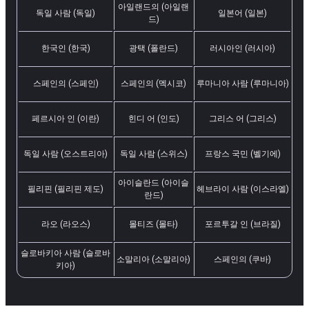
아일랜드의 (아일랜
독일 사람 (독일)
일본어 (일본)
드)
한국인 (한국)
광택 (폴란드)
러시아인 (러시아)
스페인의 (스페인)
스페인의 (멕시코)
루마니아 사람 (루마니아)
페르시아 인 (이란)
힌디 어 (인도)
그리스 어 (그리스)
독일 사람 (오스트리아)
독일 사람 (스위스)
프랑스 국민 (벨기에)
아이슬란드 (아이슬
필리핀 (필리핀 제도)
헤브라이 사람 (이스라엘)
란드)
라오 (라오스)
몰티즈 (몰타)
포르투갈 인 (브라질)
슬로바키아 사람 (슬로바
소말리아 (소말리아)
스페인의 (쿠바)
키아)