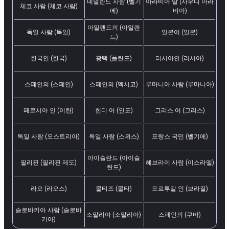
네덜란드 사람 (벨기
아라비아 말 (사우디 아라
체코 사람 (체코 사람)
에)
비아)
아일랜드의 (아일랜
독일 사람 (독일)
일본어 (일본)
드)
한국인 (한국)
광택 (폴란드)
러시아인 (러시아)
스페인의 (스페인)
스페인의 (멕시코)
루마니아 사람 (루마니아)
페르시아 인 (이란)
힌디 어 (인도)
그리스 어 (그리스)
독일 사람 (오스트리아)
독일 사람 (스위스)
프랑스 국민 (벨기에)
아이슬란드 (아이슬
필리핀 (필리핀 제도)
헤브라이 사람 (이스라엘)
란드)
라오 (라오스)
몰티즈 (몰타)
포르투갈 인 (브라질)
슬로바키아 사람 (슬로바
소말리아 (소말리아)
스페인의 (쿠바)
키아)