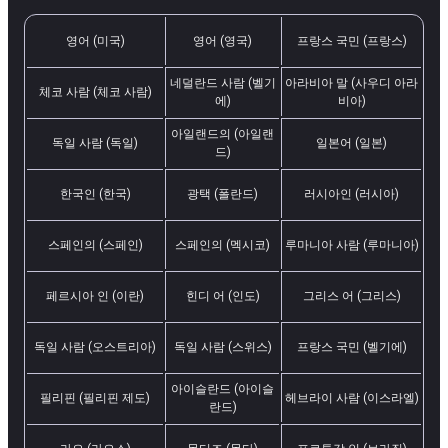
영어 (미국)
영어 (영국)
프랑스 국민 (프랑스)
네덜란드 사람 (벨기
아라비아 말 (사우디 아라
체코 사람 (체코 사람)
에)
비아)
아일랜드의 (아일랜
독일 사람 (독일)
일본어 (일본)
드)
한국인 (한국)
광택 (폴란드)
러시아인 (러시아)
스페인의 (스페인)
스페인의 (멕시코)
루마니아 사람 (루마니아)
페르시아 인 (이란)
힌디 어 (인도)
그리스 어 (그리스)
독일 사람 (오스트리아)
독일 사람 (스위스)
프랑스 국민 (벨기에)
아이슬란드 (아이슬
필리핀 (필리핀 제도)
헤브라이 사람 (이스라엘)
란드)