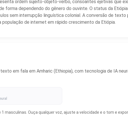
resenta ordem sujeito-objeto-verbo, consoantes ejetivas que 
de forma dependendo do gênero do ouvinte. O status da Etiópi
éculos sem interrupção linguística colonial. A conversão de te
 a população de internet em rápido crescimento da Etiópia.
xto em fala em Amharic (Ethiopia), com tecnologia de IA neural
eural
1 masculinas. Ouça qualquer voz, ajuste a velocidade e o tom e expor