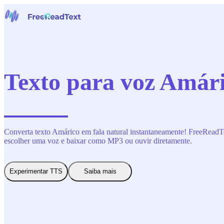
Início
Voz para Texto
Ferramentas
Notícias
Texto para voz Amári
Preços
Contate-Nos
Português
Converta texto Amárico em fala natural instantaneamente! FreeReadText
escolher uma voz e baixar como MP3 ou ouvir diretamente.
Experimentar TTS
Saiba mais