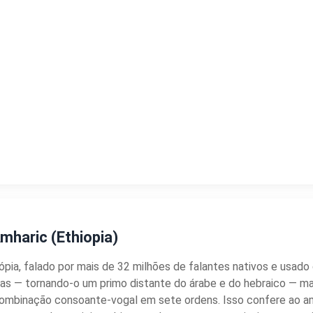
mharic (Ethiopia)
iópia, falado por mais de 32 milhões de falantes nativos e usad
as — tornando-o um primo distante do árabe e do hebraico — mas 
combinação consoante-vogal em sete ordens. Isso confere ao am