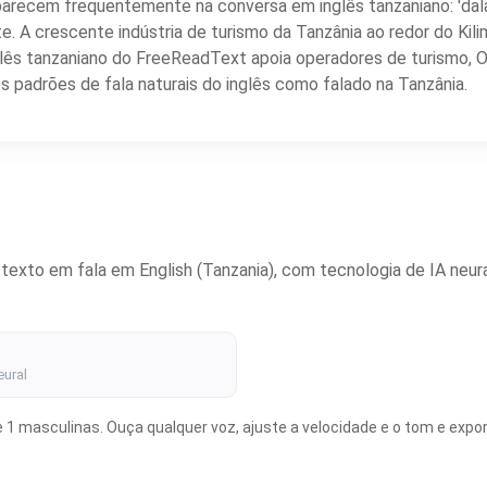
recem frequentemente na conversa em inglês tanzaniano: 'dala d
te. A crescente indústria de turismo da Tanzânia ao redor do Kil
nglês tanzaniano do FreeReadText apoia operadores de turismo, 
s padrões de fala naturais do inglês como falado na Tanzânia.
xto em fala em English (Tanzania), com tecnologia de IA neural
eural
1 masculinas. Ouça qualquer voz, ajuste a velocidade e o tom e expor