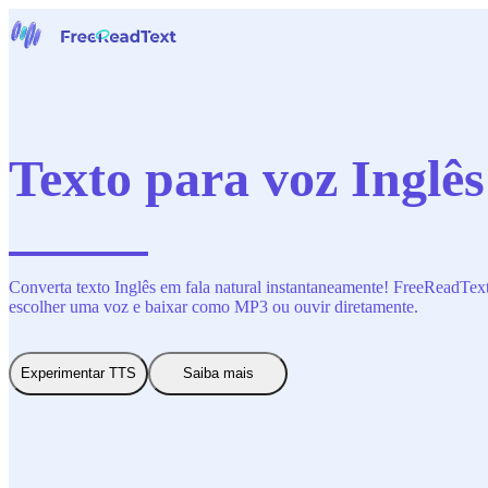
Início
Voz para Texto
Ferramentas
Notícias
Texto para voz Inglês
Preços
Contate-Nos
Português
Converta texto Inglês em fala natural instantaneamente! FreeReadText 
escolher uma voz e baixar como MP3 ou ouvir diretamente.
Experimentar TTS
Saiba mais